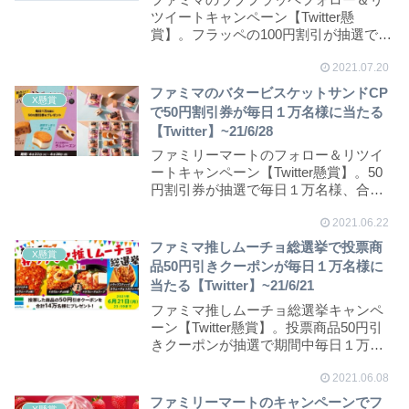
ツイートキャンペーン【Twitter懸
賞】。フラッペの100円割引が抽選で期
間中毎日１...
2021.07.20
ファミマのバタービスケットサンドCP
X懸賞
で50円割引券が毎日１万名様に当たる
【Twitter】~21/6/28
ファミリーマートのフォロー＆リツイ
ートキャンペーン【Twitter懸賞】。50
円割引券が抽選で毎日１万名様、合計
７万名様...
2021.06.22
ファミマ推しムーチョ総選挙で投票商
X懸賞
品50円引きクーポンが毎日１万名様に
当たる【Twitter】~21/6/21
ファミマ推しムーチョ総選挙キャンペ
ーン【Twitter懸賞】。投票商品50円引
きクーポンが抽選で期間中毎日１万名
様、合計...
2021.06.08
ファミリーマートのキャンペーンでフ