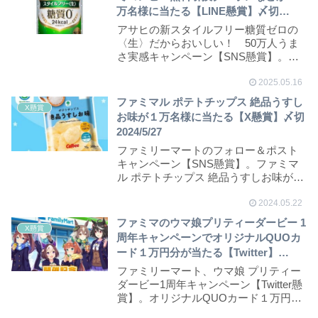
万名様に当たる【LINE懸賞】〆切
25/5/26
アサヒの新スタイルフリー糖質ゼロの
〈生〉だからおいしい！ 50万人うま
さ実感キャンペーン【SNS懸賞】。コ
ンビニ無料引換...
2025.05.16
ファミマル ポテトチップス 絶品うすし
X懸賞
お味が１万名様に当たる【X懸賞】〆切
2024/5/27
ファミリーマートのフォロー＆ポスト
キャンペーン【SNS懸賞】。ファミマ
ル ポテトチップス 絶品うすしお味が抽
選で10,0...
2024.05.22
ファミマのウマ娘プリティーダービー 1
X懸賞
周年キャンペーンでオリジナルQUOカ
ード１万円分が当たる【Twitter】
~22/2/21
ファミリーマート、ウマ娘 プリティー
ダービー1周年キャンペーン【Twitter懸
賞】。オリジナルQUOカード１万円分
が抽...