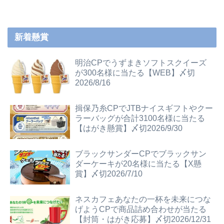
へ
新着懸賞
明治CPでうずまきソフトスクイーズ
が300名様に当たる【WEB】〆切
2026/8/16
揖保乃糸CPでJTBナイスギフトやクー
ラーバッグが合計3100名様に当たる
【はがき懸賞】〆切2026/9/30
ブラックサンダーCPでブラックサン
ダーケーキが20名様に当たる【X懸
賞】〆切2026/7/10
ネスカフェあなたの一杯を未来につな
げようCPで商品詰め合わせが当たる
【封筒・はがき応募】〆切2026/12/31