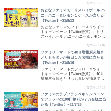
2021.09.15
おとなファミマでトリスハイボール ハ
X懸賞
ニーハニー＆レモン１ケースが当たる
【Twitter】~21/9/13
おとなファミマのフォロー＆リツイー
トキャンペーン【Twitter懸賞】。トリ
スハイボール ハニーハニー＆レモン１
ケースが...
2021.09.09
ファミリーマートで40％増量炭火焼き
応募終了
とりももタレが毎日１万名様に当たる
【Twitter】~21/8/16
ファミリーマートのフォロー＆ツイー
トキャンペーン【Twitter懸賞】。40％
増量炭火焼きとりももタレが抽選で期
間中毎日...
2021.08.11
ファミマのラブフラッペキャンペーン
応募終了
でフラッペの100円割引が７万名様に当
たる【Twitter】~21/7/26
ファミマのラブフラッペフォロー＆リ