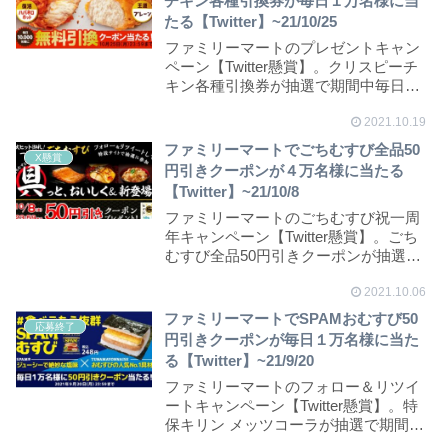
チキン各種引換券が毎日１万名様に当
たる【Twitter】~21/10/25
ファミリーマートのプレゼントキャン
ペーン【Twitter懸賞】。クリスピーチ
キン各種引換券が抽選で期間中毎日１
万名様、合...
2021.10.19
ファミリーマートでごちむすび全品50
X懸賞
円引きクーポンが４万名様に当たる
【Twitter】~21/10/8
ファミリーマートのごちむすび祝一周
年キャンペーン【Twitter懸賞】。ごち
むすび全品50円引きクーポンが抽選で
合計４万...
2021.10.06
ファミリーマートでSPAMおむすび50
応募終了
円引きクーポンが毎日１万名様に当た
る【Twitter】~21/9/20
ファミリーマートのフォロー＆リツイ
ートキャンペーン【Twitter懸賞】。特
保キリン メッツコーラが抽選で期間中
毎日1万...