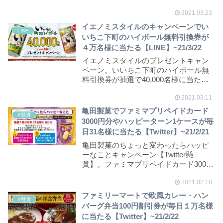
円割引券...
2021.03.23
イエノミスタイルのキャンペーンでい
LINE
いちこ下町のハイボール無料引換券が
４万名様に当たる【LINE】~21/3/22
イエノミスタイルのプレゼントキャン
ペーン。いいちこ下町のハイボール無
料引換券が抽選で40,000名様に当たり
ます。
2021.03.11
亀田製菓でファミマプリペイドカード
X懸賞
3000円分やハッピーターン1ケースが毎
日31名様に当たる【Twitter】~21/2/21
亀田製菓のちょっと変わったらハッピ
ーなことキャンペーン【Twitter懸
賞】。ファミマプリペイドカード3000
円分やハッ...
2021.02.18
ファミリーマートで欧風カレー・ハン
X懸賞
バーグ弁当100円割引券が毎日１万名様
に当たる【Twitter】~21/2/22