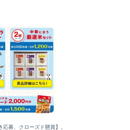
き応募、クローズド懸賞】。