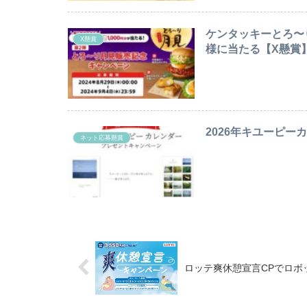
ケンタッキーとろ〜り
X懸賞
様に当たる【X懸賞】〆
2026年キユーピーカ
ネット応募懸賞
ロッテ爽休憩宣言CPでロボッ