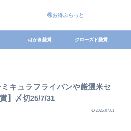
🉐お得ぷらっと
はがき懸賞
クローズド懸賞
ーミキュラフライパンや厳選米セ
〆切25/7/31
2025.07.01