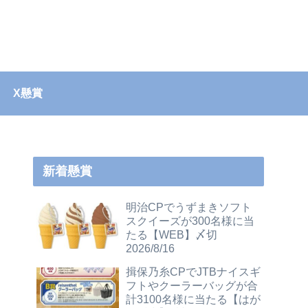
X懸賞
新着懸賞
明治CPでうずまきソフト
スクイーズが300名様に当
たる【WEB】〆切
2026/8/16
揖保乃糸CPでJTBナイスギ
フトやクーラーバッグが合
計3100名様に当たる【はが