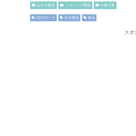
はがき懸賞
クローズド懸賞
大量当選
QUOカード
生活用品
食品
スポ