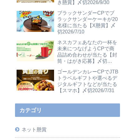
き懸賞】〆切2026/9/30
ブラックサンダーCPでブ
ラックサンダーケーキが20
名様に当たる【X懸賞】〆
切2026/7/10
ネスカフェあなたの一杯を
未来につなげようCPで商
品詰め合わせが当たる【封
筒・はがき応募】〆切
2026/12/31
ゴールデンカレーCPでJTB
トラベルギフトや選べるデ
ジタルギフトなどが当たる
【スマホ】〆切2026/7/31
カテゴリ
ネット懸賞