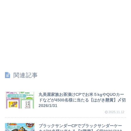
関連記事
丸美屋家族お茶漬けCPでお米５kgやQUOカー
はがき懸賞
ドなどが4500名様に当たる【はがき懸賞】〆切
2026/1/31
2025.11.12
ブラックサンダーCPでブラックサンダーケー
X懸賞