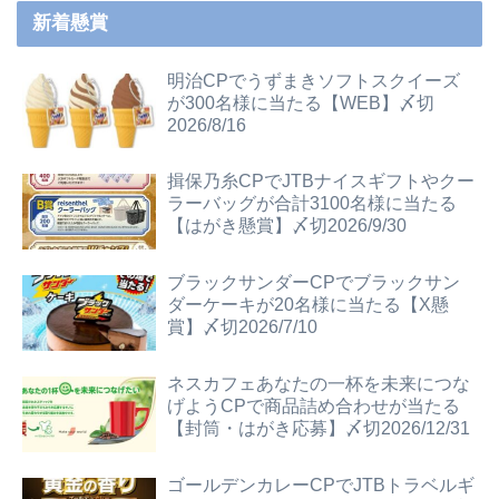
新着懸賞
明治CPでうずまきソフトスクイーズ
が300名様に当たる【WEB】〆切
2026/8/16
揖保乃糸CPでJTBナイスギフトやクー
ラーバッグが合計3100名様に当たる
【はがき懸賞】〆切2026/9/30
ブラックサンダーCPでブラックサン
ダーケーキが20名様に当たる【X懸
賞】〆切2026/7/10
ネスカフェあなたの一杯を未来につな
げようCPで商品詰め合わせが当たる
【封筒・はがき応募】〆切2026/12/31
ゴールデンカレーCPでJTBトラベルギ