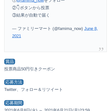
①
@famima_now
をフォロー
②👇ボタンから投票
③結果が自動で届く
— ファミリーマート (@famima_now)
June 8,
2021
賞品
投票商品50円引きクーポン
応募方法
Twitter、フォロー＆リツイート
応募期間
2021年6月8日(火) ～ 2021年6月21日(月)23:59