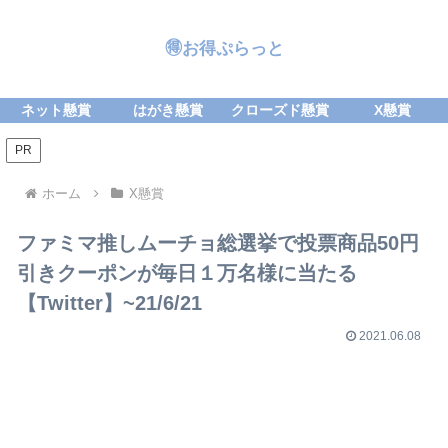
🉐お得ぷらっと
ネット懸賞
はがき懸賞
クローズド懸賞
X懸賞
PR
ホーム
X懸賞
ファミマ推しムーチョ総選挙で投票商品50円
引きクーポンが毎日１万名様に当たる
【Twitter】~21/6/21
2021.06.08