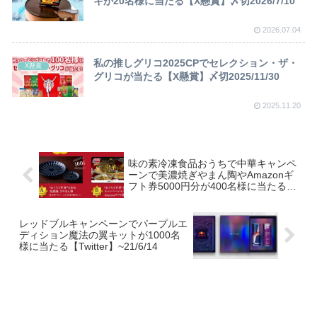
キが20名様に当たる【X懸賞】〆切2026/7/10
2026.07.04
私の推しグリコ2025CPでセレクション・ザ・
X懸賞
グリコが当たる【X懸賞】〆切2025/11/30
2025.11.20
味の素冷凍食品おうちで中華キャンペ
ーンで美濃焼ぎやまん陶やAmazonギ
フト券5000円分が400名様に当たる
【はがき】~21/7/31
レッドブルキャンペーンでパープルエ
ディション魔法の翼キットが1000名
様に当たる【Twitter】~21/6/14