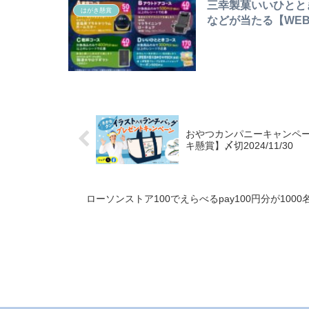
三幸製菓いいひとと
はがき懸賞
などが当たる【WEB・
おやつカンパニーキャンペー
キ懸賞】〆切2024/11/30
ローソンストア100でえらべるpay100円分が1000名