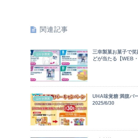
関連記事
三幸製菓お菓子で笑
はがき懸賞
どが当たる【WEB・は
UHA味覚糖 満腹バ
はがき懸賞
2025/6/30