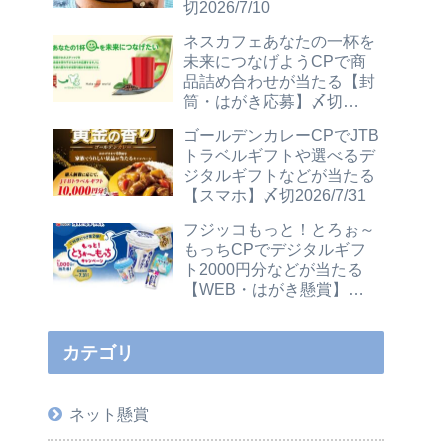
切2026/7/10
ネスカフェあなたの一杯を
未来につなげようCPで商
品詰め合わせが当たる【封
筒・はがき応募】〆切
2026/12/31
ゴールデンカレーCPでJTB
トラベルギフトや選べるデ
ジタルギフトなどが当たる
【スマホ】〆切2026/7/31
フジッコもっと！とろぉ～
もっちCPでデジタルギフ
ト2000円分などが当たる
【WEB・はがき懸賞】〆
切2026/7/31
カテゴリ
ネット懸賞