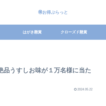
🉐お得ぷらっと
はがき懸賞
クローズド懸賞
 絶品うすしお味が１万名様に当た
2024.05.22