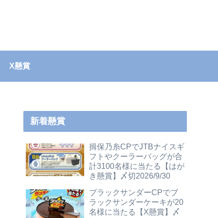
X懸賞
新着懸賞
揖保乃糸CPでJTBナイスギ
フトやクーラーバッグが合
計3100名様に当たる【はが
き懸賞】〆切2026/9/30
ブラックサンダーCPでブ
ラックサンダーケーキが20
名様に当たる【X懸賞】〆