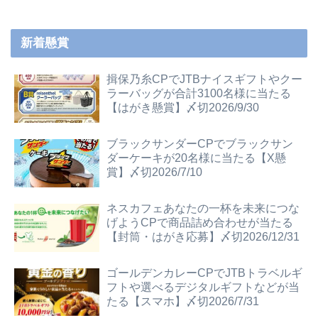
新着懸賞
揖保乃糸CPでJTBナイスギフトやクー
ラーバッグが合計3100名様に当たる
【はがき懸賞】〆切2026/9/30
ブラックサンダーCPでブラックサン
ダーケーキが20名様に当たる【X懸
賞】〆切2026/7/10
ネスカフェあなたの一杯を未来につな
げようCPで商品詰め合わせが当たる
【封筒・はがき応募】〆切2026/12/31
ゴールデンカレーCPでJTBトラベルギ
フトや選べるデジタルギフトなどが当
たる【スマホ】〆切2026/7/31