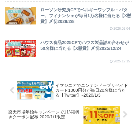
ローソン研究所CPでベルギーワッフル・バタ
X懸賞
ー、フィナンシェが毎日1万名様に当たる【X懸
賞】〆切2026/2/8
2026.02.04
ハウス食品2025CPでハウス製品詰め合わせが
X懸賞
50名様に当たる【X懸賞】〆切2025/12/24
2025.12.15
イマジニアでニンテンドープリペイド
カード1000円分が毎日20名様に当た
る【Twitter】~2020/1/3
楽天市場年始キャンペーンで11%割引
きクーポン配布 2020/1/1限定