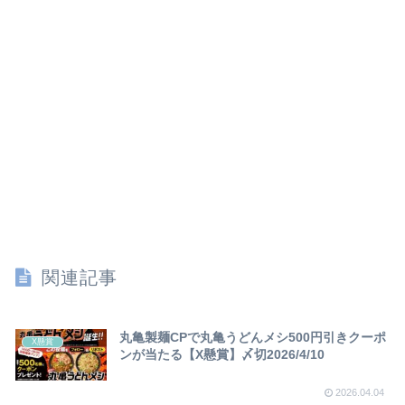
関連記事
丸亀製麺CPで丸亀うどんメシ500円引きクーポ
X懸賞
ンが当たる【X懸賞】〆切2026/4/10
2026.04.04