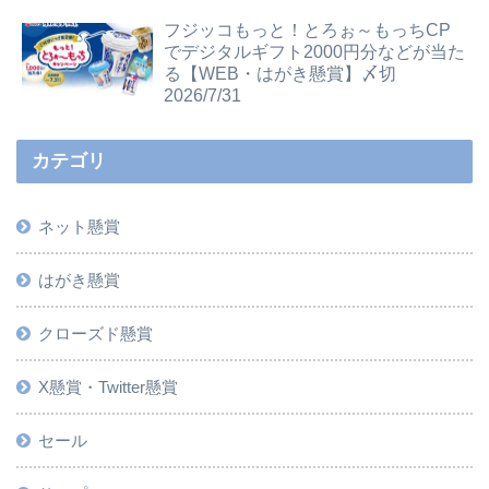
フジッコもっと！とろぉ～もっちCP
でデジタルギフト2000円分などが当た
る【WEB・はがき懸賞】〆切
2026/7/31
カテゴリ
ネット懸賞
はがき懸賞
クローズド懸賞
X懸賞・Twitter懸賞
セール