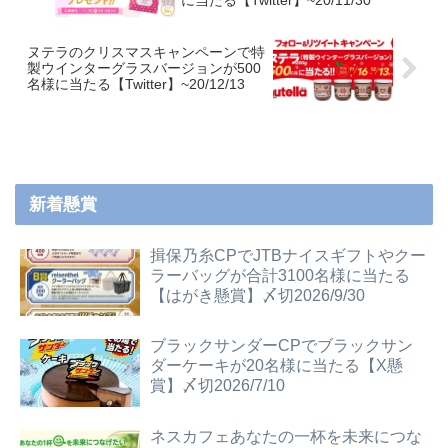
に当たる【Twitter】~20/11/30
ヌテラのクリスマスキャンペーンで特
製ウインターグラスバージョンが500
名様に当たる【Twitter】~20/12/13
新着懸賞
揖保乃糸CPでJTBナイスギフトやクー
ラーバッグが合計3100名様に当たる
【はがき懸賞】〆切2026/9/30
ブラックサンダーCPでブラックサン
ダーケーキが20名様に当たる【X懸
賞】〆切2026/7/10
ネスカフェあなたの一杯を未来につな