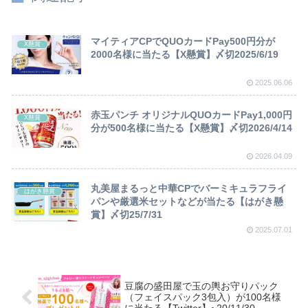
マイティアCPでQUOカードPay500円分が
X懸賞
2000名様に当たる【X懸賞】〆切2025/6/19
2025.06.06
赤玉パンチ オリジナルQUOカードPay1,000円
X懸賞
分が500名様に当たる【X懸賞】〆切2026/4/14
2026.04.09
丸美屋まるっと中華CPでバーミキュラフライ
はがき懸賞
パンや厳選米セットなどが当たる【はがき懸
賞】〆切25/7/31
2025.07.01
豆腐の盛田屋で玉の輿お守りパック
（フェイスパック3包入）が100名様