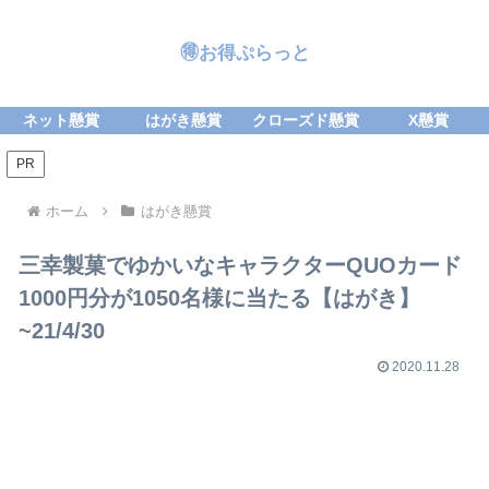
🉐お得ぷらっと
ネット懸賞
はがき懸賞
クローズド懸賞
X懸賞
PR
ホーム
はがき懸賞
三幸製菓でゆかいなキャラクターQUOカード
1000円分が1050名様に当たる【はがき】
~21/4/30
2020.11.28