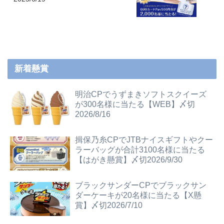
新着懸賞
明治CPでうずまきソフトスクイーズ
が300名様に当たる【WEB】〆切
2026/8/16
揖保乃糸CPでJTBナイスギフトやクー
ラーバッグが合計3100名様に当たる
【はがき懸賞】〆切2026/9/30
ブラックサンダーCPでブラックサン
ダーケーキが20名様に当たる【X懸
賞】〆切2026/7/10