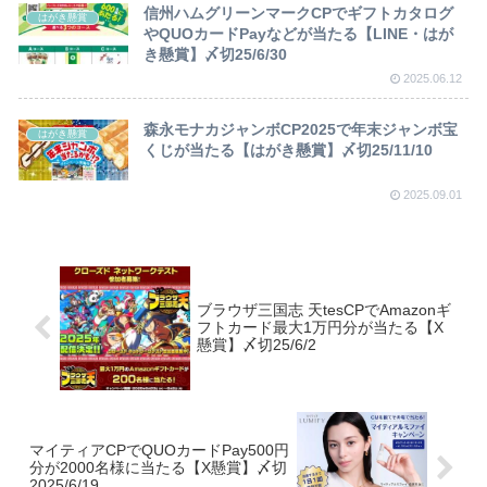
信州ハムグリーンマークCPでギフトカタログ
はがき懸賞
やQUOカードPayなどが当たる【LINE・はが
き懸賞】〆切25/6/30
2025.06.12
森永モナカジャンボCP2025で年末ジャンボ宝
はがき懸賞
くじが当たる【はがき懸賞】〆切25/11/10
2025.09.01
ブラウザ三国志 天tesCPでAmazonギ
フトカード最大1万円分が当たる【X
懸賞】〆切25/6/2
マイティアCPでQUOカードPay500円
分が2000名様に当たる【X懸賞】〆切
2025/6/19