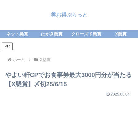
🉐お得ぷらっと
ネット懸賞
はがき懸賞
クローズド懸賞
X懸賞
PR
ホーム
X懸賞
やよい軒CPでお食事券最大3000円分が当たる
【X懸賞】〆切25/6/15
2025.06.04