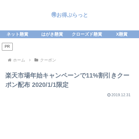
🉐お得ぷらっと
ネット懸賞
はがき懸賞
クローズド懸賞
X懸賞
PR
ホーム
クーポン
楽天市場年始キャンペーンで11%割引きクー
ポン配布 2020/1/1限定
2019.12.31