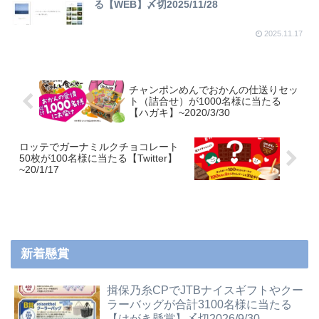
る【WEB】〆切2025/11/28
2025.11.17
チャンポンめんでおかんの仕送りセッ
ト（詰合せ）が1000名様に当たる
【ハガキ】~2020/3/30
ロッテでガーナミルクチョコレート
50枚が100名様に当たる【Twitter】
~20/1/17
新着懸賞
揖保乃糸CPでJTBナイスギフトやクー
ラーバッグが合計3100名様に当たる
【はがき懸賞】〆切2026/9/30