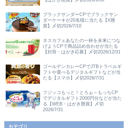
ブラックサンダーCPでブラックサン
ダーケーキが20名様に当たる【X懸
賞】〆切2026/7/10
ネスカフェあなたの一杯を未来につな
げようCPで商品詰め合わせが当たる
【封筒・はがき応募】〆切2026/12/31
ゴールデンカレーCPでJTBトラベルギ
フトや選べるデジタルギフトなどが当
たる【スマホ】〆切2026/7/31
フジッコもっと！とろぉ～もっちCP
でデジタルギフト2000円分などが当た
る【WEB・はがき懸賞】〆切
2026/7/31
カテゴリ