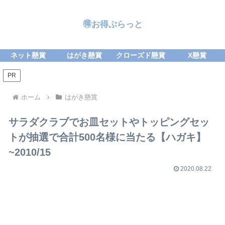
🉐お得ぷらっと
ネット懸賞
はがき懸賞
クローズド懸賞
X懸賞
PR
ホーム
はがき懸賞
サラダクラブでお皿セットやトッピングセッ
トが抽選で合計500名様に当たる【ハガキ】
~2010/15
2020.08.22