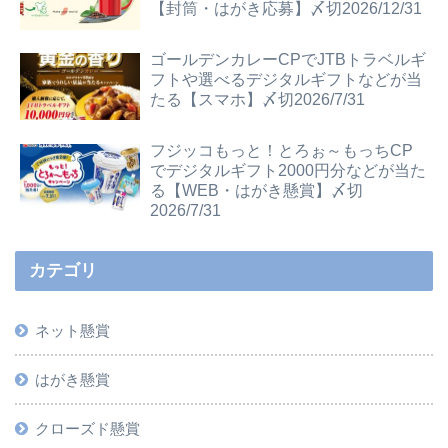
【封筒・はがき応募】〆切2026/12/31
ゴールデンカレーCPでJTBトラベルギ
フトや選べるデジタルギフトなどが当
たる【スマホ】〆切2026/7/31
フジッコもっと！とろぉ～もっちCP
でデジタルギフト2000円分などが当た
る【WEB・はがき懸賞】〆切
2026/7/31
カテゴリ
ネット懸賞
はがき懸賞
クローズド懸賞