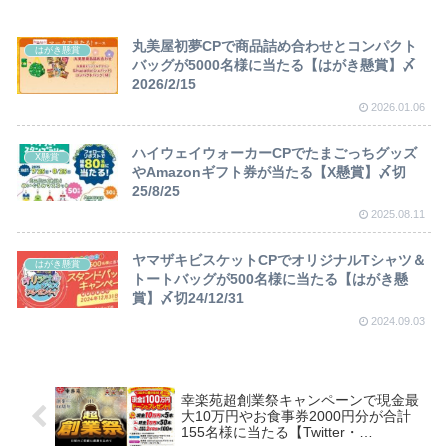
丸美屋初夢CPで商品詰め合わせとコンパクト
はがき懸賞
バッグが5000名様に当たる【はがき懸賞】〆
2026/2/15
2026.01.06
ハイウェイウォーカーCPでたまごっちグッズ
X懸賞
やAmazonギフト券が当たる【X懸賞】〆切
25/8/25
2025.08.11
ヤマザキビスケットCPでオリジナルTシャツ＆
はがき懸賞
トートバッグが500名様に当たる【はがき懸
賞】〆切24/12/31
2024.09.03
幸楽苑超創業祭キャンペーンで現金最
大10万円やお食事券2000円分が合計
155名様に当たる【Twitter・