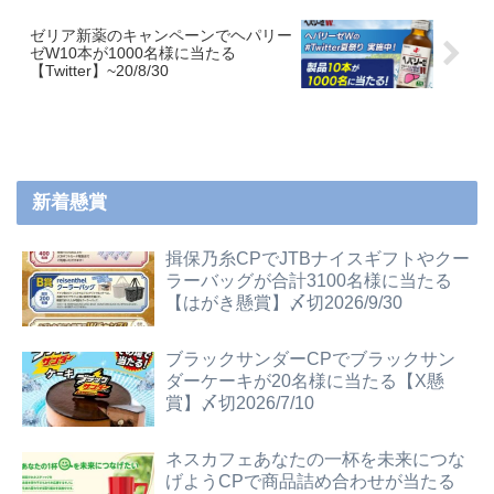
Instagram】~20/9/27
ゼリア新薬のキャンペーンでヘパリー
ゼW10本が1000名様に当たる
【Twitter】~20/8/30
新着懸賞
揖保乃糸CPでJTBナイスギフトやクー
ラーバッグが合計3100名様に当たる
【はがき懸賞】〆切2026/9/30
ブラックサンダーCPでブラックサン
ダーケーキが20名様に当たる【X懸
賞】〆切2026/7/10
ネスカフェあなたの一杯を未来につな
げようCPで商品詰め合わせが当たる