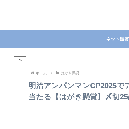
ネット懸賞
PR
ホーム
はがき懸賞
明治アンパンマンCP2025で
当たる【はがき懸賞】〆切25/9