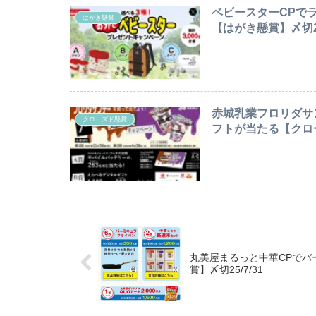
ベビースターCPで
はがき懸賞
【はがき懸賞】〆切25
赤城乳業フロリダサ
クローズド懸賞
フトが当たる【クローズ
丸美屋まるっと中華CPで
賞】〆切25/7/31