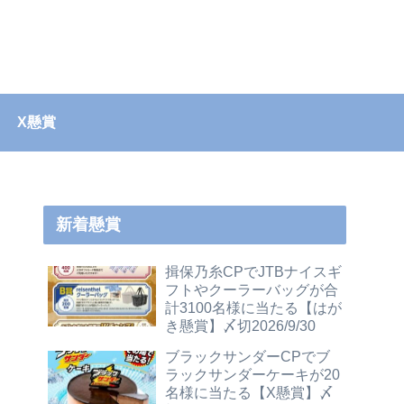
X懸賞
新着懸賞
揖保乃糸CPでJTBナイスギ
フトやクーラーバッグが合
計3100名様に当たる【はが
き懸賞】〆切2026/9/30
ブラックサンダーCPでブ
ラックサンダーケーキが20
名様に当たる【X懸賞】〆