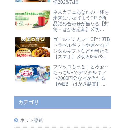
切2026/7/10
ネスカフェあなたの一杯を
未来につなげようCPで商
品詰め合わせが当たる【封
筒・はがき応募】〆切
2026/12/31
ゴールデンカレーCPでJTB
トラベルギフトや選べるデ
ジタルギフトなどが当たる
【スマホ】〆切2026/7/31
フジッコもっと！とろぉ～
もっちCPでデジタルギフ
ト2000円分などが当たる
【WEB・はがき懸賞】〆
切2026/7/31
カテゴリ
ネット懸賞