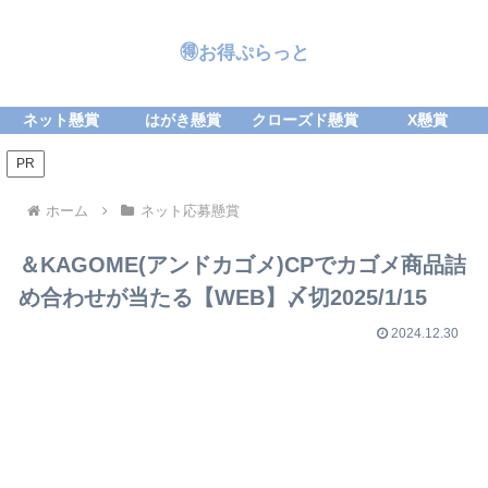
🉐お得ぷらっと
ネット懸賞
はがき懸賞
クローズド懸賞
X懸賞
PR
ホーム
ネット応募懸賞
＆KAGOME(アンドカゴメ)CPでカゴメ商品詰
め合わせが当たる【WEB】〆切2025/1/15
2024.12.30