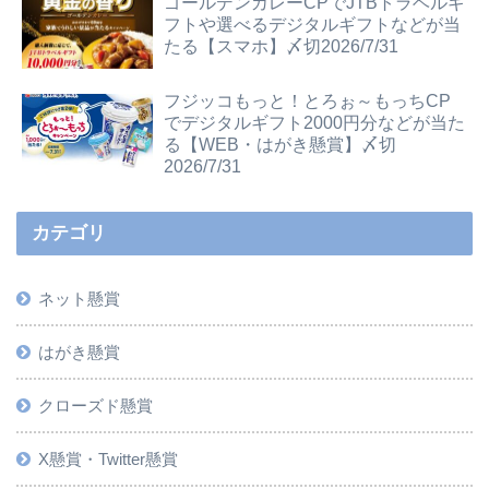
ゴールデンカレーCPでJTBトラベルギ
フトや選べるデジタルギフトなどが当
たる【スマホ】〆切2026/7/31
フジッコもっと！とろぉ～もっちCP
でデジタルギフト2000円分などが当た
る【WEB・はがき懸賞】〆切
2026/7/31
カテゴリ
ネット懸賞
はがき懸賞
クローズド懸賞
X懸賞・Twitter懸賞