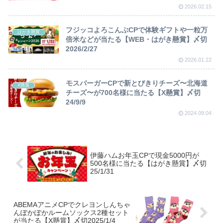
2026.02.15
フジッコよろこんぶCPで体験ギフトや一粒万
はがき懸賞
倍米などが当たる【WEB・はがき懸賞】〆切
2026/2/27
2026.01.22
モスバーガーCPで新とびきりチーズ〜北海道
X懸賞
チーズ〜が700名様に当たる【X懸賞】〆切
24/9/9
2024.09.04
伊藤ハムお年玉CPで現金5000円が
500名様に当たる【はがき懸賞】〆切
25/1/31
ABEMAアニメCPでクレヨンしんちゃ
んぽかぽかルームソックス2種セット
が当たる【X懸賞】〆切2025/1/4