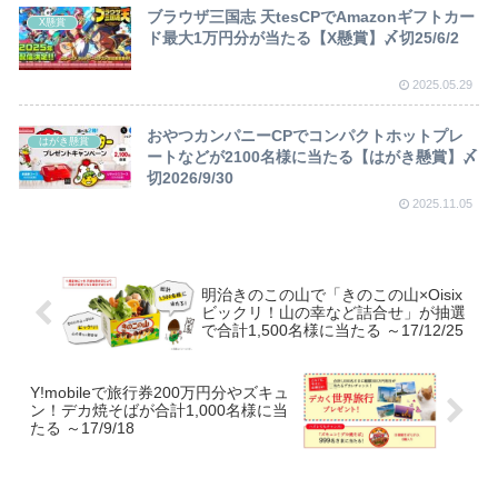
ブラウザ三国志 天tesCPでAmazonギフトカー
X懸賞
ド最大1万円分が当たる【X懸賞】〆切25/6/2
2025.05.29
おやつカンパニーCPでコンパクトホットプレ
はがき懸賞
ートなどが2100名様に当たる【はがき懸賞】〆
切2026/9/30
2025.11.05
明治きのこの山で「きのこの山×Oisix
ビックリ！山の幸など詰合せ」が抽選
で合計1,500名様に当たる ～17/12/25
Y!mobileで旅行券200万円分やズキュ
ン！デカ焼そばが合計1,000名様に当
たる ～17/9/18