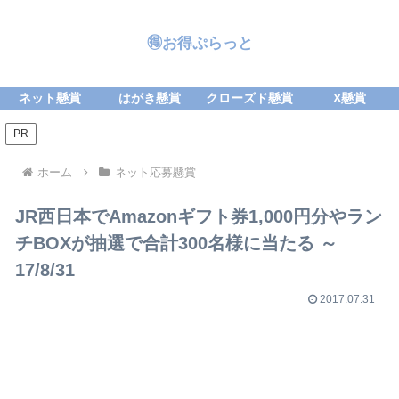
🉐お得ぷらっと
ネット懸賞
はがき懸賞
クローズド懸賞
X懸賞
PR
ホーム
ネット応募懸賞
JR西日本でAmazonギフト券1,000円分やラン
チBOXが抽選で合計300名様に当たる ～
17/8/31
2017.07.31