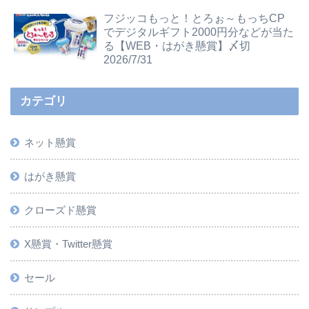
フジッコもっと！とろぉ～もっちCP
でデジタルギフト2000円分などが当た
る【WEB・はがき懸賞】〆切
2026/7/31
カテゴリ
ネット懸賞
はがき懸賞
クローズド懸賞
X懸賞・Twitter懸賞
セール