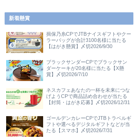
新着懸賞
揖保乃糸CPでJTBナイスギフトやクー
ラーバッグが合計3100名様に当たる
【はがき懸賞】〆切2026/9/30
ブラックサンダーCPでブラックサン
ダーケーキが20名様に当たる【X懸
賞】〆切2026/7/10
ネスカフェあなたの一杯を未来につな
げようCPで商品詰め合わせが当たる
【封筒・はがき応募】〆切2026/12/31
ゴールデンカレーCPでJTBトラベルギ
フトや選べるデジタルギフトなどが当
たる【スマホ】〆切2026/7/31