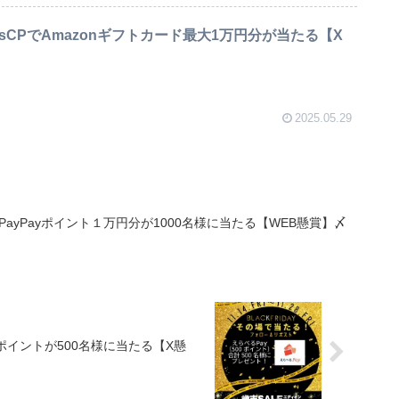
esCPでAmazonギフトカード最大1万円分が当たる【X
2025.05.29
PayPayポイント１万円分が1000名様に当たる【WEB懸賞】〆
ポイントが500名様に当たる【X懸