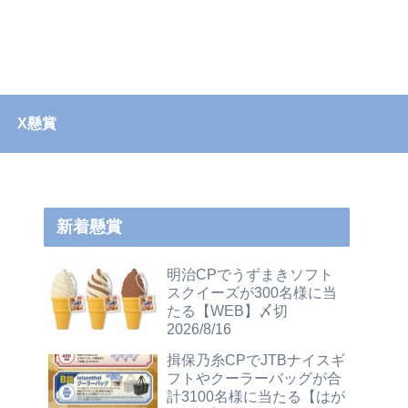
X懸賞
新着懸賞
明治CPでうずまきソフト
スクイーズが300名様に当
たる【WEB】〆切
2026/8/16
揖保乃糸CPでJTBナイスギ
フトやクーラーバッグが合
計3100名様に当たる【はが