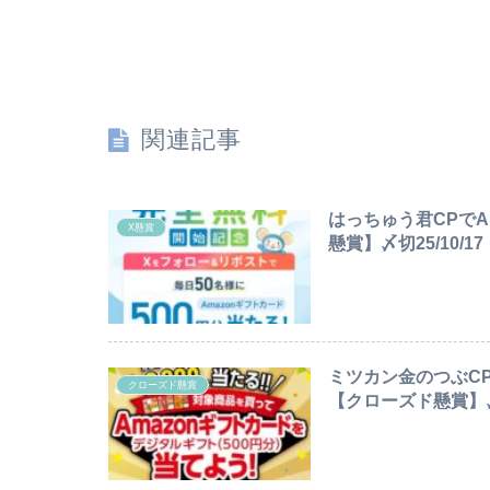
関連記事
はっちゅう君CPでA
X懸賞
懸賞】〆切25/10/17
ミツカン金のつぶCP
クローズド懸賞
【クローズド懸賞】〆切2