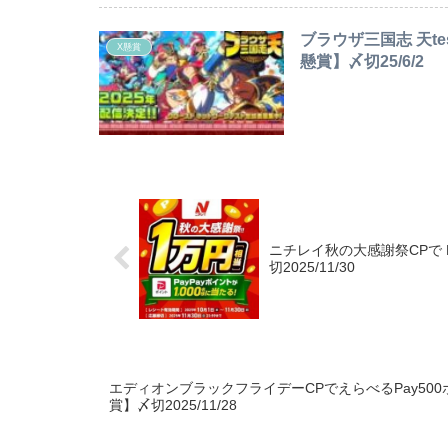
ブラウザ三国志 天t
X懸賞
懸賞】〆切25/6/2
ニチレイ秋の大感謝祭CPで 
切2025/11/30
エディオンブラックフライデーCPでえらべるPay500
賞】〆切2025/11/28