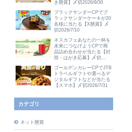
き懸賞】〆切2026/9/30
ブラックサンダーCPでブ
ラックサンダーケーキが20
名様に当たる【X懸賞】〆
切2026/7/10
ネスカフェあなたの一杯を
未来につなげようCPで商
品詰め合わせが当たる【封
筒・はがき応募】〆切
2026/12/31
ゴールデンカレーCPでJTB
トラベルギフトや選べるデ
ジタルギフトなどが当たる
【スマホ】〆切2026/7/31
カテゴリ
ネット懸賞