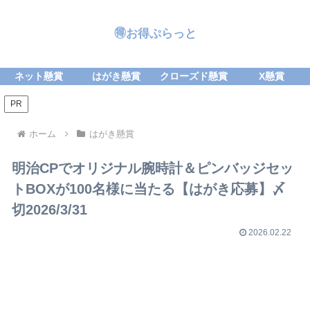
🉐お得ぷらっと
ネット懸賞
はがき懸賞
クローズド懸賞
X懸賞
PR
ホーム
はがき懸賞
明治CPでオリジナル腕時計＆ピンバッジセッ
トBOXが100名様に当たる【はがき応募】〆
切2026/3/31
2026.02.22