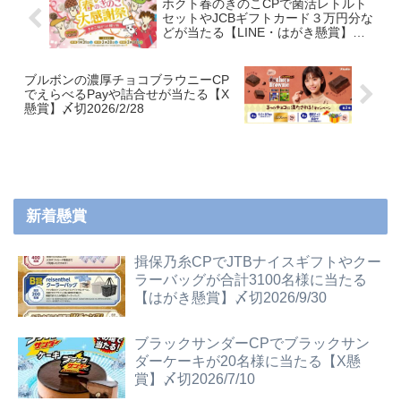
ホクト春のきのこCPで菌活レトルト
セットやJCBギフトカード３万円分な
どが当たる【LINE・はがき懸賞】〆
切2026/3/31
ブルボンの濃厚チョコブラウニーCP
でえらべるPayや詰合せが当たる【X
懸賞】〆切2026/2/28
新着懸賞
揖保乃糸CPでJTBナイスギフトやクー
ラーバッグが合計3100名様に当たる
【はがき懸賞】〆切2026/9/30
ブラックサンダーCPでブラックサン
ダーケーキが20名様に当たる【X懸
賞】〆切2026/7/10