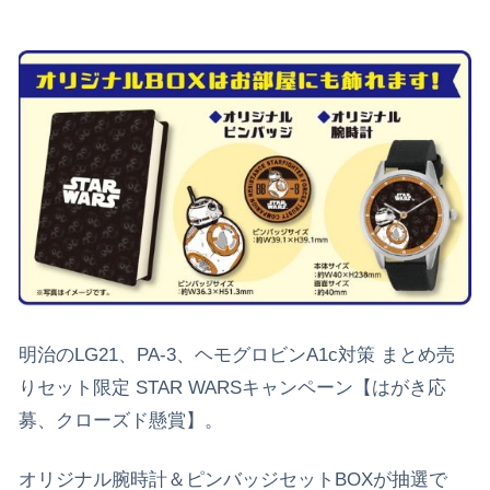
明治のLG21、PA-3、ヘモグロビンA1c対策 まとめ売
りセット限定 STAR WARSキャンペーン【はがき応
募、クローズド懸賞】。
オリジナル腕時計＆ピンバッジセットBOXが抽選で