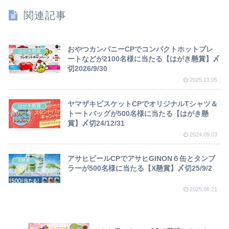
関連記事
おやつカンパニーCPでコンパクトホットプレ
はがき懸賞
ートなどが2100名様に当たる【はがき懸賞】〆
切2026/9/30
2025.11.05
ヤマザキビスケットCPでオリジナルTシャツ＆
はがき懸賞
トートバッグが500名様に当たる【はがき懸
賞】〆切24/12/31
2024.09.03
アサヒビールCPでアサヒGINON６缶とタンブ
X懸賞
ラーが500名様に当たる【X懸賞】〆切25/9/2
2025.08.21