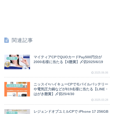
関連記事
マイティアCPでQUOカードPay500円分が
X懸賞
2000名様に当たる【X懸賞】〆切2025/6/19
2025.06.06
ニッスイ×ハイキューCPでモバイルバッテリー
はがき懸賞
や電気圧力鍋などが819名様に当たる【LINE・
はがき懸賞】〆切25/4/30
2025.03.28
レジェンドオブユミルCPで iPhone 17 256GB
X懸賞