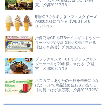
１ケースが100名様に当たる【X懸
賞】〆切2026/8/16
明治CPでうずまきソフトスクイーズ
が300名様に当たる【WEB】〆切
2026/8/16
揖保乃糸CPでJTBナイスギフトやクー
ラーバッグが合計3100名様に当たる
【はがき懸賞】〆切2026/9/30
ブラックサンダーCPでブラックサン
ダーケーキが20名様に当たる【X懸
賞】〆切2026/7/10
ネスカフェあなたの一杯を未来につな
げようCPで商品詰め合わせが当たる
【封筒・はがき応募】〆切2026/12/31