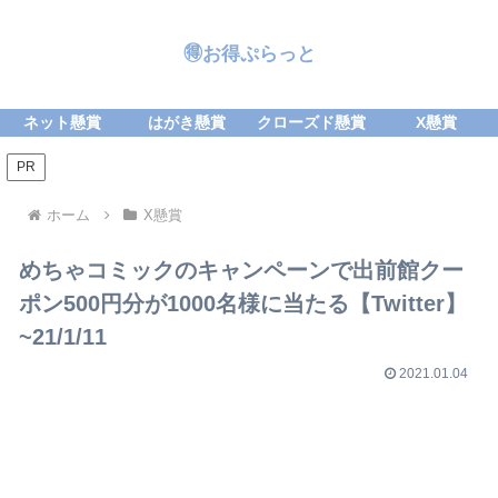
🉐お得ぷらっと
ネット懸賞
はがき懸賞
クローズド懸賞
X懸賞
PR
ホーム
X懸賞
めちゃコミックのキャンペーンで出前館クー
ポン500円分が1000名様に当たる【Twitter】
~21/1/11
2021.01.04