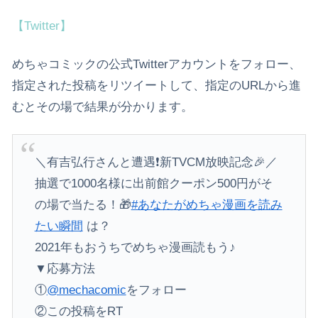
【Twitter】
めちゃコミックの公式Twitterアカウントをフォロー、
指定された投稿をリツイートして、指定のURLから進
むとその場で結果が分かります。
＼有吉弘行さんと遭遇❗新TVCM放映記念🎉／
抽選で1000名様に出前館クーポン500円がそ
の場で当たる！🎁
#あなたがめちゃ漫画を読み
たい瞬間
は？
2021年もおうちでめちゃ漫画読もう♪
▼応募方法
①
@mechacomic
をフォロー
②この投稿をRT