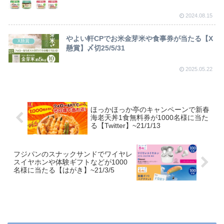
2024.08.15
やよい軒CPでお米金芽米や食事券が当たる【X
X懸賞
懸賞】〆切25/5/31
2025.05.22
ほっかほっか亭のキャンペーンで新春
海老天丼1食無料券が1000名様に当た
る【Twitter】~21/1/13
フジパンのスナックサンドでワイヤレ
スイヤホンや体験ギフトなどが1000
名様に当たる【はがき】~21/3/5