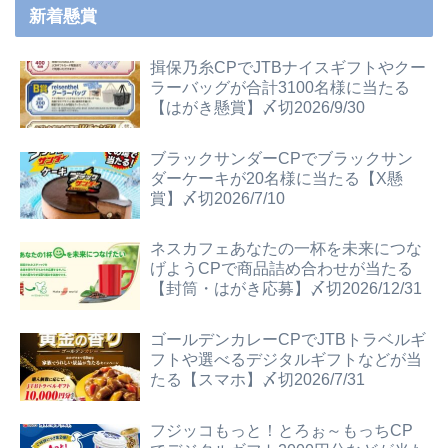
新着懸賞
揖保乃糸CPでJTBナイスギフトやクー
ラーバッグが合計3100名様に当たる
【はがき懸賞】〆切2026/9/30
ブラックサンダーCPでブラックサン
ダーケーキが20名様に当たる【X懸
賞】〆切2026/7/10
ネスカフェあなたの一杯を未来につな
げようCPで商品詰め合わせが当たる
【封筒・はがき応募】〆切2026/12/31
ゴールデンカレーCPでJTBトラベルギ
フトや選べるデジタルギフトなどが当
たる【スマホ】〆切2026/7/31
フジッコもっと！とろぉ～もっちCP