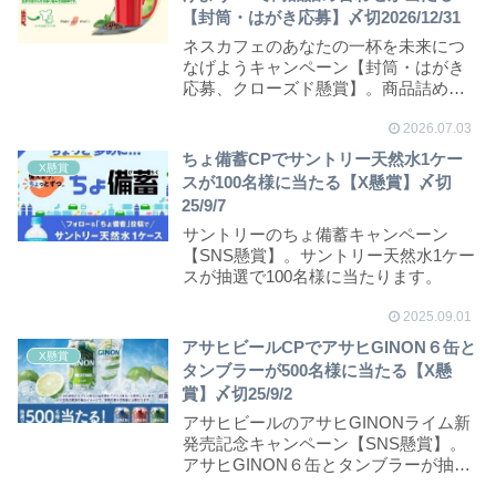
【封筒・はがき応募】〆切2026/12/31
ネスカフェのあなたの一杯を未来につ
なげようキャンペーン【封筒・はがき
応募、クローズド懸賞】。商品詰め合
わせ5000円分や...
2026.07.03
ちょ備蓄CPでサントリー天然水1ケー
X懸賞
スが100名様に当たる【X懸賞】〆切
25/9/7
サントリーのちょ備蓄キャンペーン
【SNS懸賞】。サントリー天然水1ケー
スが抽選で100名様に当たります。
2025.09.01
アサヒビールCPでアサヒGINON６缶と
X懸賞
タンブラーが500名様に当たる【X懸
賞】〆切25/9/2
アサヒビールのアサヒGINONライム新
発売記念キャンペーン【SNS懸賞】。
アサヒGINON６缶とタンブラーが抽選
で500...