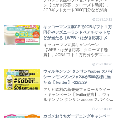
ン【はがき応募、クローズド懸賞】。
JCBギフトカード3000円分などが抽選
で総計800...
2023.10.12
キッコーマン豆腐CPでJCBギフト１万
はがき懸賞
円分やデズニーランドペアチケットな
どが当たる【WEB・はがき応募】〆切
2023/10/31
キッコーマン豆腐キャンペーン
【WEB・はがき応募、クローズド懸
賞】。JCBギフト１万円分やデズニー
ランドペアチケットなど...
2023.09.26
ウィルキンソン タンサン#sober スパイ
X懸賞
シーレモンジンジャ2本が500名様に当
たる【Twitter】~22/3/29
アサヒ飲料の新発売フォロー＆ツイー
トキャンペーン【Twitter懸賞】。ウィ
ルキンソン タンサン #sober スパイシ...
2022.03.16
カゴメおうちガーデニングキャンペー