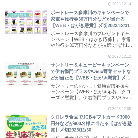
2023.12.14
ボートレース多摩川のキャンペーンで
はがき懸賞
家電や旅行券30万円分などが当たる
【WEB・はがき懸賞】〆切2023/12/31
ボートレース多摩川のプレゼントキャ
ンペーン【WEB・はがき応募】。家電
や旅行券30万円分などが抽選で合計100
名様に当た...
2023.12.12
サントリー＆キューピーキャンペーン
はがき懸賞
で伊右衛門プラスやOisix野菜セットな
どが当たる【WEB・はがき懸賞】〆切
2023/12/26
サントリーのおいしく健康習慣応援キ
ャンペーン【WEB・はがき応募、クロ
ーズド懸賞】。伊右衛門プラスやOisix
野菜セット...
2023.12.05
クロレラ食品でJCBギフトカード3000
はがき懸賞
円分などが800名様に当たる【はがき懸
賞】〆切2023/11/30
クロレラ食品のプレゼントキャンペー