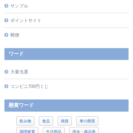
サンプル
ポイントサイト
郵便
ワード
大量当選
コンビニ700円くじ
懸賞ワード
飲み物
食品
雑貨
車の懸賞
調理家電
生活用品
現金・商品券