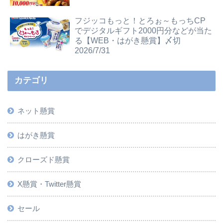
フジッコもっと！とろぉ～もっちCP
でデジタルギフト2000円分などが当た
る【WEB・はがき懸賞】〆切
2026/7/31
カテゴリ
ネット懸賞
はがき懸賞
クローズド懸賞
X懸賞・Twitter懸賞
セール