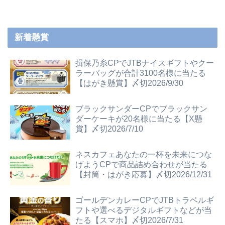
へ
新着懸賞
揖保乃糸CPでJTBナイスギフトやクー
ラーバッグが合計3100名様に当たる
【はがき懸賞】〆切2026/9/30
ブラックサンダーCPでブラックサン
ダーケーキが20名様に当たる【X懸
賞】〆切2026/7/10
ネスカフェあなたの一杯を未来につな
げようCPで商品詰め合わせが当たる
【封筒・はがき応募】〆切2026/12/31
ゴールデンカレーCPでJTBトラベルギ
フトや選べるデジタルギフトなどが当
たる【スマホ】〆切2026/7/31