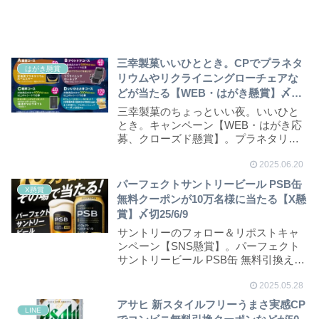
三幸製菓いいひととき。CPでプラネタ
はがき懸賞
リウムやリクライニングローチェアな
どが当たる【WEB・はがき懸賞】〆切
25/8/31
三幸製菓のちょっといい夜。いいひと
とき。キャンペーン【WEB・はがき応
募、クローズド懸賞】。プラネタリウ
ムやリクライニン...
2025.06.20
パーフェクトサントリービール PSB缶
X懸賞
無料クーポンが10万名様に当たる【X懸
賞】〆切25/6/9
サントリーのフォロー＆リポストキャ
ンペーン【SNS懸賞】。パーフェクト
サントリービール PSB缶 無料引換えク
ーポンが抽...
2025.05.28
アサヒ 新スタイルフリーうまさ実感CP
LINE