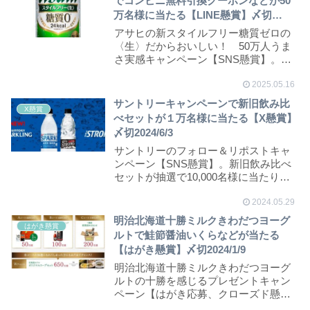
でコンビニ無料引換クーポンなどが50
万名様に当たる【LINE懸賞】〆切
25/5/26
アサヒの新スタイルフリー糖質ゼロの
〈生〉だからおいしい！ 50万人うま
さ実感キャンペーン【SNS懸賞】。コ
ンビニ無料引換...
2025.05.16
サントリーキャンペーンで 新旧飲み比
X懸賞
べセットが１万名様に当たる【X懸賞】
〆切2024/6/3
サントリーのフォロー＆リポストキャ
ンペーン【SNS懸賞】。新旧飲み比べ
セットが抽選で10,000名様に当たりま
す。
2024.05.29
明治北海道十勝ミルクきわだつヨーグ
はがき懸賞
ルトで鮭節醤油いくらなどが当たる
【はがき懸賞】〆切2024/1/9
明治北海道十勝ミルクきわだつヨーグ
ルトの十勝を感じるプレゼントキャン
ペーン【はがき応募、クローズド懸
賞】。鮭節醤油いくら...