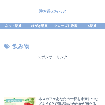
🉐お得ぷらっと
ネット懸賞
はがき懸賞
クローズド懸賞
X懸賞
飲み物
スポンサーリンク
ネスカフェあなたの一杯を未来につな
はがき懸賞
げようCPで商品詰め合わせが当たる