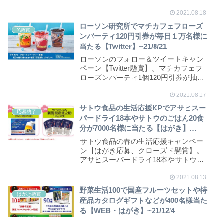
1,000名...
2021.08.18
ローソン研究所でマチカフェフローズ
X懸賞
ンパーティ120円引券が毎日１万名様に
当たる【Twitter】~21/8/21
ローソンのフォロー＆ツイートキャン
ペーン【Twitter懸賞】。マチカフェフ
ローズンパーティ1個120円引券が抽選
で期間...
2021.08.17
サトウ食品の生活応援KPでアサヒスー
応募終了
パードライ18本やサトウのごはん20食
分が7000名様に当たる【はがき】
~21/9/30
サトウ食品の春の生活応援キャンペー
ン【はがき応募、クローズド懸賞】。
アサヒスーパードライ18本やサトウの
ごはん20食分が...
2021.08.13
野菜生活100で国産フルーツセットや特
はがき懸賞
産品カタログギフトなどが400名様当た
る【WEB・はがき】~21/12/4