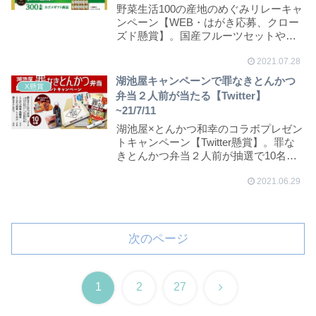
野菜生活100の産地のめぐみリレーキャ
ンペーン【WEB・はがき応募、クロー
ズド懸賞】。国産フルーツセットや特
産品カタログ...
2021.07.28
湖池屋キャンペーンで罪なきとんかつ
X懸賞
弁当２人前が当たる【Twitter】
~21/7/11
湖池屋×とんかつ和幸のコラボプレゼン
トキャンペーン【Twitter懸賞】。罪な
きとんかつ弁当２人前が抽選で10名様
に当た...
2021.06.29
次のページ
次
1
2
27