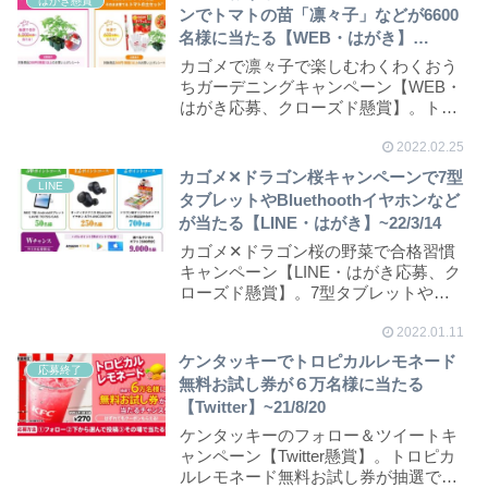
はがき懸賞
ンでトマトの苗「凛々子」などが6600
名様に当たる【WEB・はがき】
~22/4/17
カゴメで凛々子で楽しむわくわくおう
ちガーデニングキャンペーン【WEB・
はがき応募、クローズド懸賞】。トマ
トの苗「凛々子」...
2022.02.25
カゴメ✕ドラゴン桜キャンペーンで7型
LINE
タブレットやBluethoothイヤホンなど
が当たる【LINE・はがき】~22/3/14
カゴメ✕ドラゴン桜の野菜で合格習慣
キャンペーン【LINE・はがき応募、ク
ローズド懸賞】。7型タブレットや
Bluethoo...
2022.01.11
ケンタッキーでトロピカルレモネード
応募終了
無料お試し券が６万名様に当たる
【Twitter】~21/8/20
ケンタッキーのフォロー＆ツイートキ
ャンペーン【Twitter懸賞】。トロピカ
ルレモネード無料お試し券が抽選で