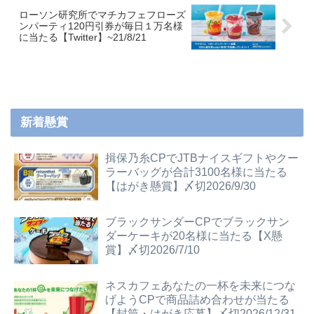
ローソン研究所でマチカフェフローズ
ンパーティ120円引券が毎日１万名様
に当たる【Twitter】~21/8/21
新着懸賞
揖保乃糸CPでJTBナイスギフトやクー
ラーバッグが合計3100名様に当たる
【はがき懸賞】〆切2026/9/30
ブラックサンダーCPでブラックサン
ダーケーキが20名様に当たる【X懸
賞】〆切2026/7/10
ネスカフェあなたの一杯を未来につな
げようCPで商品詰め合わせが当たる
【封筒・はがき応募】〆切2026/12/31