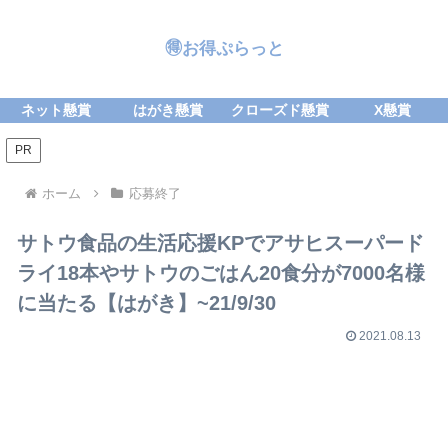
🉐お得ぷらっと
ネット懸賞
はがき懸賞
クローズド懸賞
X懸賞
PR
ホーム
応募終了
サトウ食品の生活応援KPでアサヒスーパード
ライ18本やサトウのごはん20食分が7000名様
に当たる【はがき】~21/9/30
2021.08.13