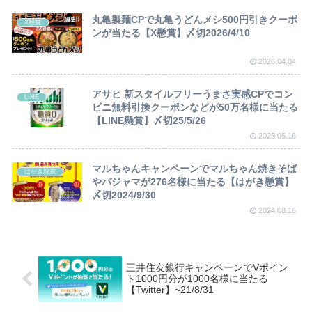
丸亀製麺CPで丸亀うどんメシ500円引きクーポ
X懸賞
ンが当たる【X懸賞】〆切2026/4/10
2026.04.04
アサヒ 新スタイルフリーうまさ実感CPでコン
LINE
ビニ無料引換クーポンなどが50万名様に当たる
【LINE懸賞】〆切25/5/26
2025.05.16
マルちゃんキャンペーンでマルちゃん焼きそば
はがき懸賞
やパジャマが276名様に当たる【はがき懸賞】
〆切2024/9/30
2024.08.16
三井住友銀行キャンペーンでVポイン
ト1000円分が1000名様に当たる
【Twitter】~21/8/31