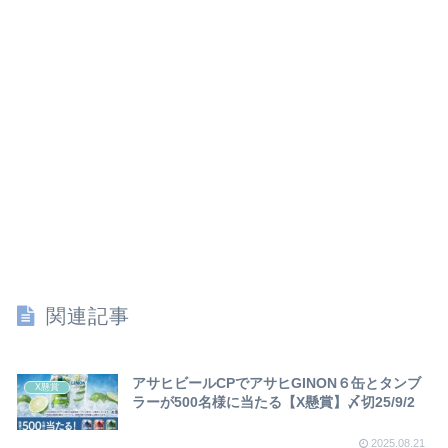
関連記事
アサヒビールCPでアサヒGINON６缶とタンブ
X懸賞
ラーが500名様に当たる【X懸賞】〆切25/9/2
2025.08.21