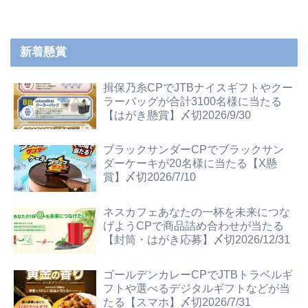
新着懸賞
揖保乃糸CPでJTBナイスギフトやクー
ラーバッグが合計3100名様に当たる
【はがき懸賞】〆切2026/9/30
ブラックサンダーCPでブラックサン
ダーケーキが20名様に当たる【X懸
賞】〆切2026/7/10
ネスカフェあなたの一杯を未来につな
げようCPで商品詰め合わせが当たる
【封筒・はがき応募】〆切2026/12/31
ゴールデンカレーCPでJTBトラベルギ
フトや選べるデジタルギフトなどが当
たる【スマホ】〆切2026/7/31