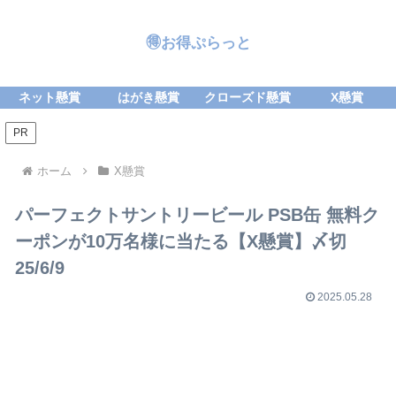
🉐お得ぷらっと
ネット懸賞
はがき懸賞
クローズド懸賞
X懸賞
PR
ホーム
X懸賞
パーフェクトサントリービール PSB缶 無料ク
ーポンが10万名様に当たる【X懸賞】〆切
25/6/9
2025.05.28