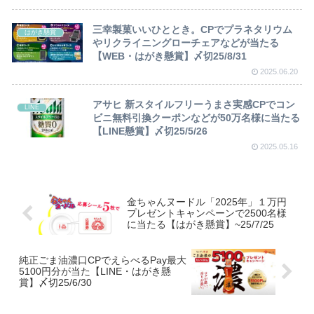
三幸製菓いいひととき。CPでプラネタリウム
はがき懸賞
やリクライニングローチェアなどが当たる
【WEB・はがき懸賞】〆切25/8/31
2025.06.20
アサヒ 新スタイルフリーうまさ実感CPでコン
LINE
ビニ無料引換クーポンなどが50万名様に当たる
【LINE懸賞】〆切25/5/26
2025.05.16
金ちゃんヌードル「2025年」１万円
プレゼントキャンペーンで2500名様
に当たる【はがき懸賞】~25/7/25
純正ごま油濃口CPでえらべるPay最大
5100円分が当た【LINE・はがき懸
賞】〆切25/6/30