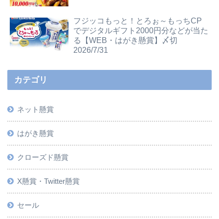
フジッコもっと！とろぉ～もっちCP
でデジタルギフト2000円分などが当た
る【WEB・はがき懸賞】〆切
2026/7/31
カテゴリ
ネット懸賞
はがき懸賞
クローズド懸賞
X懸賞・Twitter懸賞
セール