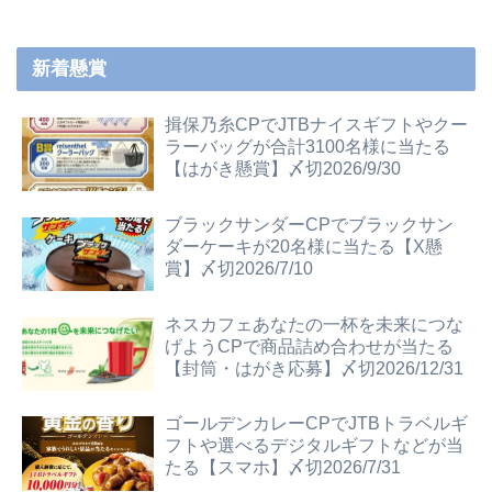
新着懸賞
揖保乃糸CPでJTBナイスギフトやクー
ラーバッグが合計3100名様に当たる
【はがき懸賞】〆切2026/9/30
ブラックサンダーCPでブラックサン
ダーケーキが20名様に当たる【X懸
賞】〆切2026/7/10
ネスカフェあなたの一杯を未来につな
げようCPで商品詰め合わせが当たる
【封筒・はがき応募】〆切2026/12/31
ゴールデンカレーCPでJTBトラベルギ
フトや選べるデジタルギフトなどが当
たる【スマホ】〆切2026/7/31