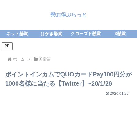
🉐お得ぷらっと
ネット懸賞
はがき懸賞
クローズド懸賞
X懸賞
PR
ホーム
X懸賞
ポイントインカムでQUOカードPay100円分が
1000名様に当たる【Twitter】~20/1/26
2020.01.22