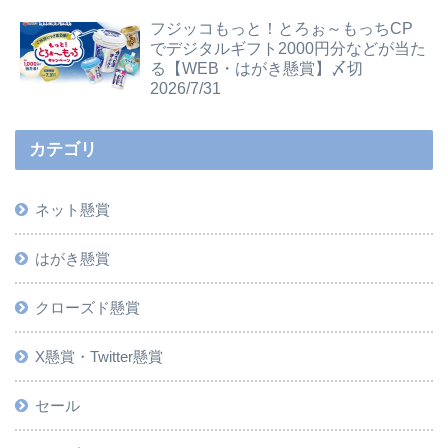
フジッコもっと！とろぉ～もっちCP
でデジタルギフト2000円分などが当た
る【WEB・はがき懸賞】〆切
2026/7/31
カテゴリ
ネット懸賞
はがき懸賞
クローズド懸賞
X懸賞・Twitter懸賞
セール