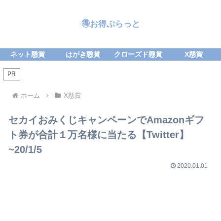
🉐お得ぷらっと
ネット懸賞
はがき懸賞
クローズド懸賞
X懸賞
PR
ホーム
X懸賞
セカイおみくじキャンペーンでAmazonギフ
ト券が合計１万名様に当たる【Twitter】
~20/1/5
2020.01.01