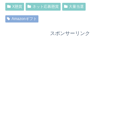
X懸賞
ネット応募懸賞
大量当選
Amazonギフト
スポンサーリンク