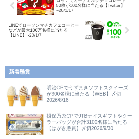
ロッテでガーナミルクチョコレート
50枚が100名様に当たる【Twitter】
~20/1/17
LINEでローソンマチカフェコーヒー
などが最大100万名様に当たる
【LINE】~20/1/7
新着懸賞
明治CPでうずまきソフトスクイーズ
が300名様に当たる【WEB】〆切
2026/8/16
揖保乃糸CPでJTBナイスギフトやクー
ラーバッグが合計3100名様に当たる
【はがき懸賞】〆切2026/9/30