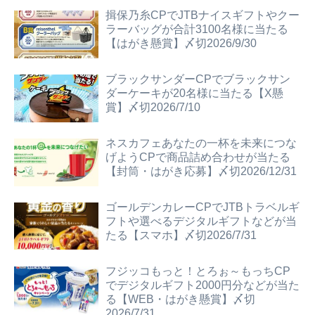
揖保乃糸CPでJTBナイスギフトやクー
ラーバッグが合計3100名様に当たる
【はがき懸賞】〆切2026/9/30
ブラックサンダーCPでブラックサン
ダーケーキが20名様に当たる【X懸
賞】〆切2026/7/10
ネスカフェあなたの一杯を未来につな
げようCPで商品詰め合わせが当たる
【封筒・はがき応募】〆切2026/12/31
ゴールデンカレーCPでJTBトラベルギ
フトや選べるデジタルギフトなどが当
たる【スマホ】〆切2026/7/31
フジッコもっと！とろぉ～もっちCP
でデジタルギフト2000円分などが当た
る【WEB・はがき懸賞】〆切
2026/7/31