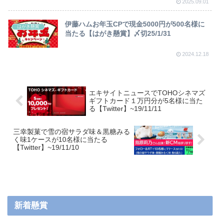
2025.09.01
伊藤ハムお年玉CPで現金5000円が500名様に
はがき懸賞
当たる【はがき懸賞】〆切25/1/31
2024.12.18
エキサイトニュースでTOHOシネマズ
ギフトカード１万円分が5名様に当た
る【Twitter】~19/11/11
三幸製菓で雪の宿サラダ味＆黒糖みる
く味1ケースが10名様に当たる
【Twitter】~19/11/10
新着懸賞