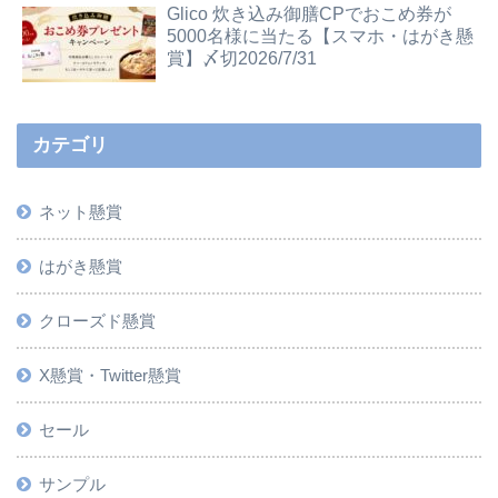
Glico 炊き込み御膳CPでおこめ券が
5000名様に当たる【スマホ・はがき懸
賞】〆切2026/7/31
カテゴリ
ネット懸賞
はがき懸賞
クローズド懸賞
X懸賞・Twitter懸賞
セール
サンプル