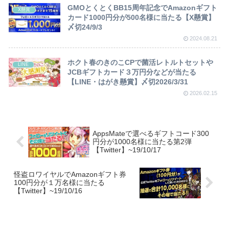
GMOとくとくBB15周年記念でAmazonギフト
X懸賞
カード1000円分が500名様に当たる【X懸賞】
〆切24/9/3
2024.08.21
ホクト春のきのこCPで菌活レトルトセットや
LINE
JCBギフトカード３万円分などが当たる
【LINE・はがき懸賞】〆切2026/3/31
2026.02.15
AppsMateで選べるギフトコード300
円分が1000名様に当たる第2弾
【Twitter】~19/10/17
怪盗ロワイヤルでAmazonギフト券
100円分が１万名様に当たる
【Twitter】~19/10/16