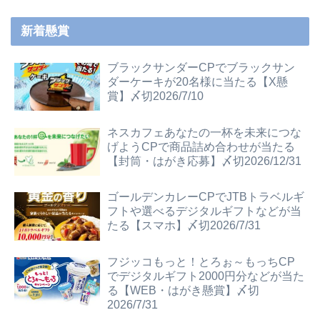
新着懸賞
ブラックサンダーCPでブラックサン
ダーケーキが20名様に当たる【X懸
賞】〆切2026/7/10
ネスカフェあなたの一杯を未来につな
げようCPで商品詰め合わせが当たる
【封筒・はがき応募】〆切2026/12/31
ゴールデンカレーCPでJTBトラベルギ
フトや選べるデジタルギフトなどが当
たる【スマホ】〆切2026/7/31
フジッコもっと！とろぉ～もっちCP
でデジタルギフト2000円分などが当た
る【WEB・はがき懸賞】〆切
2026/7/31