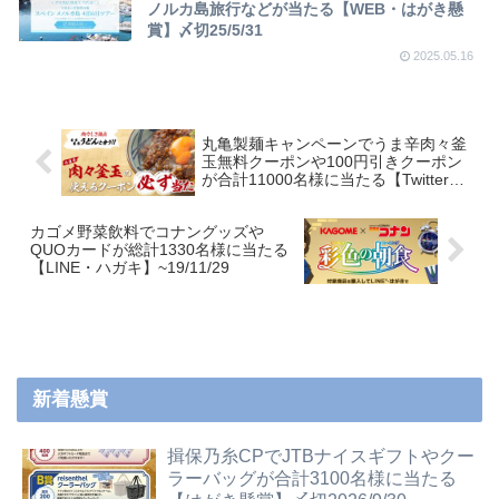
ノルカ島旅行などが当たる【WEB・はがき懸
賞】〆切25/5/31
2025.05.16
丸亀製麺キャンペーンでうま辛肉々釜
玉無料クーポンや100円引きクーポン
が合計11000名様に当たる【Twitter】
~19/10/7
カゴメ野菜飲料でコナングッズや
QUOカードが総計1330名様に当たる
【LINE・ハガキ】~19/11/29
新着懸賞
揖保乃糸CPでJTBナイスギフトやクー
ラーバッグが合計3100名様に当たる