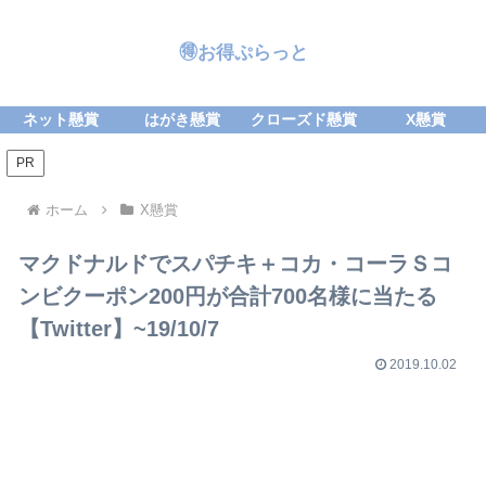
🉐お得ぷらっと
ネット懸賞
はがき懸賞
クローズド懸賞
X懸賞
PR
ホーム
X懸賞
マクドナルドでスパチキ＋コカ・コーラＳコ
ンビクーポン200円が合計700名様に当たる
【Twitter】~19/10/7
2019.10.02