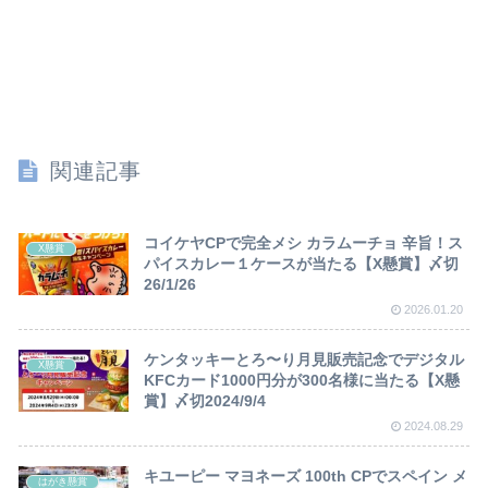
関連記事
コイケヤCPで完全メシ カラムーチョ 辛旨！ス
X懸賞
パイスカレー１ケースが当たる【X懸賞】〆切
26/1/26
2026.01.20
ケンタッキーとろ〜り月見販売記念でデジタル
X懸賞
KFCカード1000円分が300名様に当たる【X懸
賞】〆切2024/9/4
2024.08.29
キユーピー マヨネーズ 100th CPでスペイン メ
はがき懸賞