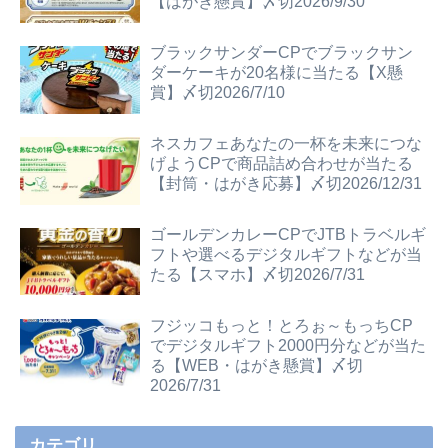
【はがき懸賞】〆切2026/9/30
ブラックサンダーCPでブラックサン
ダーケーキが20名様に当たる【X懸
賞】〆切2026/7/10
ネスカフェあなたの一杯を未来につな
げようCPで商品詰め合わせが当たる
【封筒・はがき応募】〆切2026/12/31
ゴールデンカレーCPでJTBトラベルギ
フトや選べるデジタルギフトなどが当
たる【スマホ】〆切2026/7/31
フジッコもっと！とろぉ～もっちCP
でデジタルギフト2000円分などが当た
る【WEB・はがき懸賞】〆切
2026/7/31
カテゴリ