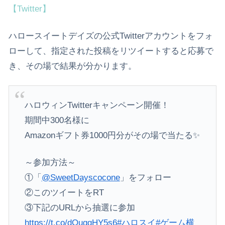
【Twitter】
ハロースイートデイズの公式Twitterアカウントをフォ
ローして、指定された投稿をリツイートすると応募で
き、その場で結果が分かります。
ハロウィンTwitterキャンペーン開催！
期間中300名様に
Amazonギフト券1000円分がその場で当たる✨
～参加方法～
①「
@SweetDayscocone
」をフォロー
②このツイートをRT
③下記のURLから抽選に参加
https://t.co/dOuggHY5s6
#ハロスイ
#ゲーム横