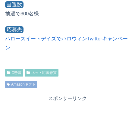
当選数
抽選で300名様
応募先
ハロースイートデイズでハロウィンTwitterキャンペー
ン
X懸賞
ネット応募懸賞
Amazonギフト
スポンサーリンク