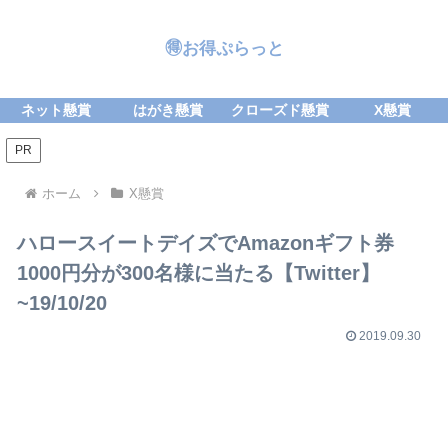
🉐お得ぷらっと
ネット懸賞
はがき懸賞
クローズド懸賞
X懸賞
PR
ホーム
X懸賞
ハロースイートデイズでAmazonギフト券
1000円分が300名様に当たる【Twitter】
~19/10/20
2019.09.30