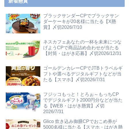
新着懸賞
ブラックサンダーCPでブラックサン
ダーケーキが20名様に当たる【X懸
賞】〆切2026/7/10
ネスカフェあなたの一杯を未来につな
げようCPで商品詰め合わせが当たる
【封筒・はがき応募】〆切2026/12/31
ゴールデンカレーCPでJTBトラベルギ
フトや選べるデジタルギフトなどが当
たる【スマホ】〆切2026/7/31
フジッコもっと！とろぉ～もっちCP
でデジタルギフト2000円分などが当た
る【WEB・はがき懸賞】〆切
2026/7/31
Glico 炊き込み御膳CPでおこめ券が
5000名様に当たる【スマホ・はがき懸