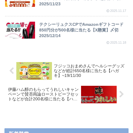
2025/11/23
2025.11.17
テクシーリュクスCPでAmazonギフトコード
X懸賞
850円分が500名様に当たる【X懸賞】〆切
2025/12/14
2025.11.18
フジッコおまめさんでヘルシーグッズ
などが総計650名様に当たる【ハガ
キ】~19/11/30
伊藤ハム醇のもらってうれしいキャン
ペーンで賛否両論ローストビーフセッ
トなどが合計200名様に当たる【ハガ
キ】~19/11/15