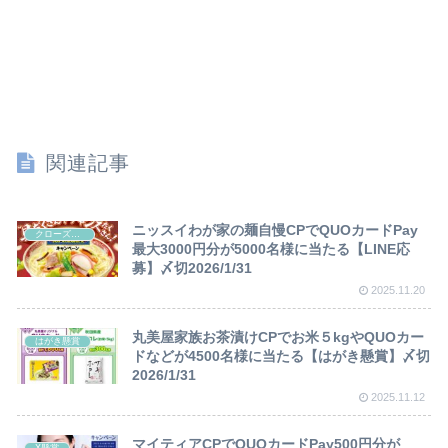
関連記事
ニッスイわが家の麺自慢CPでQUOカードPay
クローズド懸賞
最大3000円分が5000名様に当たる【LINE応
募】〆切2026/1/31
2025.11.20
丸美屋家族お茶漬けCPでお米５kgやQUOカー
はがき懸賞
ドなどが4500名様に当たる【はがき懸賞】〆切
2026/1/31
2025.11.12
マイティアCPでQUOカードPay500円分が
X懸賞