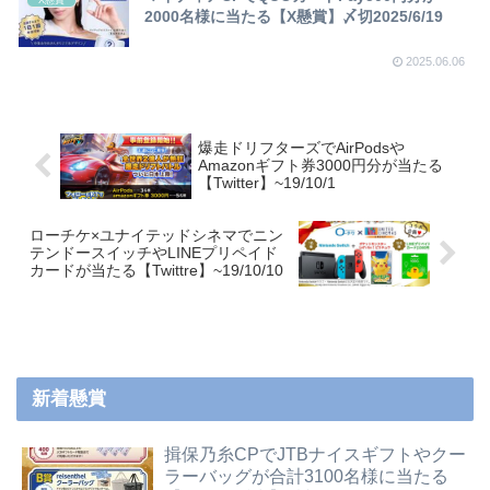
2000名様に当たる【X懸賞】〆切2025/6/19
2025.06.06
爆走ドリフターズでAirPodsや
Amazonギフト券3000円分が当たる
【Twitter】~19/10/1
ローチケ×ユナイテッドシネマでニン
テンドースイッチやLINEプリペイド
カードが当たる【Twittre】~19/10/10
新着懸賞
揖保乃糸CPでJTBナイスギフトやクー
ラーバッグが合計3100名様に当たる