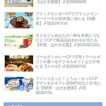
【はがき懸賞】〆切2026/9/30
ブラックサンダーCPでブラックサン
ダーケーキが20名様に当たる【X懸
賞】〆切2026/7/10
ネスカフェあなたの一杯を未来につな
げようCPで商品詰め合わせが当たる
【封筒・はがき応募】〆切2026/12/31
ゴールデンカレーCPでJTBトラベルギ
フトや選べるデジタルギフトなどが当
たる【スマホ】〆切2026/7/31
フジッコもっと！とろぉ～もっちCP
でデジタルギフト2000円分などが当た
る【WEB・はがき懸賞】〆切
2026/7/31