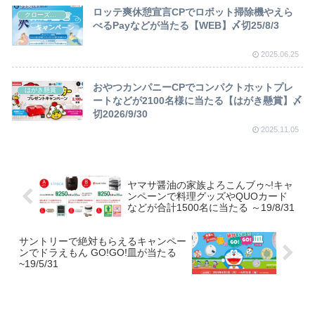
ロッテ爽休憩宣言CPでロボット掃除機やえら
クローズド懸賞
べるPayなどが当たる【WEB】〆切25/8/3
2025.06.25
おやつカンパニーCPでコンパクトホットプレ
はがき懸賞
ートなどが2100名様に当たる【はがき懸賞】〆
切2026/9/30
2025.11.05
ヤマサ醤油の家族よろこんブゥ~!キャ
ンペーンで料理グッズやQUOカード
などが合計1500名に当たる ～19/8/31
サントリーで絶対もらえるキャンペー
ンでドラえもん GO!GO!皿が当たる
~19/5/31