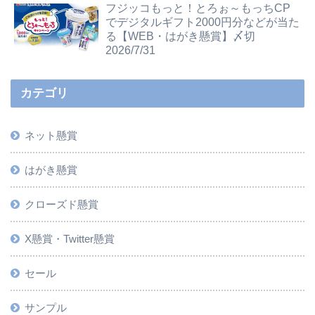
フジッコもっと！とろぉ～もっちCP
でデジタルギフト2000円分などが当た
る【WEB・はがき懸賞】〆切
2026/7/31
カテゴリ
ネット懸賞
はがき懸賞
クローズド懸賞
X懸賞・Twitter懸賞
セール
サンプル