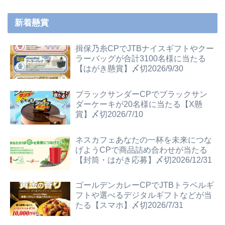
新着懸賞
揖保乃糸CPでJTBナイスギフトやクー
ラーバッグが合計3100名様に当たる
【はがき懸賞】〆切2026/9/30
ブラックサンダーCPでブラックサン
ダーケーキが20名様に当たる【X懸
賞】〆切2026/7/10
ネスカフェあなたの一杯を未来につな
げようCPで商品詰め合わせが当たる
【封筒・はがき応募】〆切2026/12/31
ゴールデンカレーCPでJTBトラベルギ
フトや選べるデジタルギフトなどが当
たる【スマホ】〆切2026/7/31