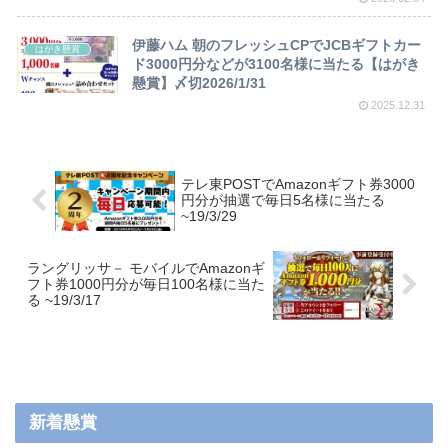
伊藤ハム 朝のフレッシュCPでJCBギフトカー
はがき懸賞
ド3000円分などが3100名様に当たる【はがき
懸賞】〆切2026/1/31
2025.12.31
テレ東POSTでAmazonギフト券3000
円分が抽選で毎日5名様に当たる
~19/3/29
ラングリッサ－ モバイルでAmazonギ
フト券1000円分が毎日100名様に当た
る ~19/3/17
新着懸賞