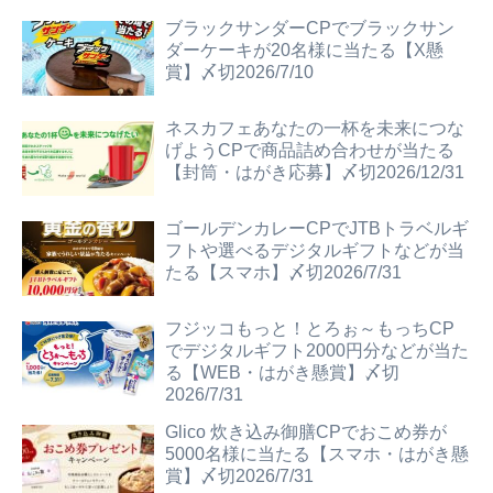
ブラックサンダーCPでブラックサン
ダーケーキが20名様に当たる【X懸
賞】〆切2026/7/10
ネスカフェあなたの一杯を未来につな
げようCPで商品詰め合わせが当たる
【封筒・はがき応募】〆切2026/12/31
ゴールデンカレーCPでJTBトラベルギ
フトや選べるデジタルギフトなどが当
たる【スマホ】〆切2026/7/31
フジッコもっと！とろぉ～もっちCP
でデジタルギフト2000円分などが当た
る【WEB・はがき懸賞】〆切
2026/7/31
Glico 炊き込み御膳CPでおこめ券が
5000名様に当たる【スマホ・はがき懸
賞】〆切2026/7/31