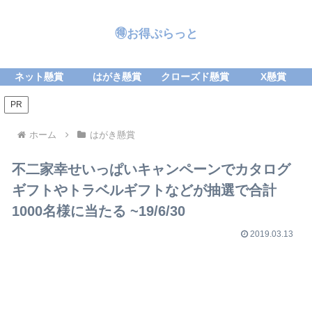
🉐お得ぷらっと
ネット懸賞
はがき懸賞
クローズド懸賞
X懸賞
PR
ホーム
はがき懸賞
不二家幸せいっぱいキャンペーンでカタログ
ギフトやトラベルギフトなどが抽選で合計
1000名様に当たる ~19/6/30
2019.03.13