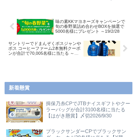
味の素KKマヨネーズキャンペーンで
旬の春野菜詰め合わせBOXを抽選で
5000名様にプレゼント ～19/2/28
サントリーでドまんぞくボスジャンや
ボス コーヒーファーム2本無料クーポ
ンが合計で70,005名様に当たる ～
18/12/13
新着懸賞
揖保乃糸CPでJTBナイスギフトやクー
ラーバッグが合計3100名様に当たる
【はがき懸賞】〆切2026/9/30
ブラックサンダーCPでブラックサン