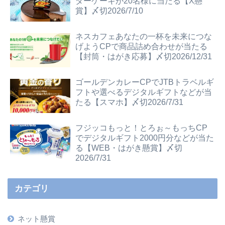
ダーケーキが20名様に当たる【X懸
賞】〆切2026/7/10
ネスカフェあなたの一杯を未来につな
げようCPで商品詰め合わせが当たる
【封筒・はがき応募】〆切2026/12/31
ゴールデンカレーCPでJTBトラベルギ
フトや選べるデジタルギフトなどが当
たる【スマホ】〆切2026/7/31
フジッコもっと！とろぉ～もっちCP
でデジタルギフト2000円分などが当た
る【WEB・はがき懸賞】〆切
2026/7/31
カテゴリ
ネット懸賞