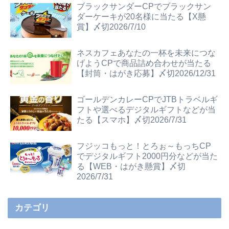
ブラックサンダーCPでブラックサン
ダーケーキが20名様に当たる【X懸
賞】〆切2026/7/10
ネスカフェあなたの一杯を未来につな
げようCPで商品詰め合わせが当たる
【封筒・はがき応募】〆切2026/12/31
ゴールデンカレーCPでJTBトラベルギ
フトや選べるデジタルギフトなどが当
たる【スマホ】〆切2026/7/31
フジッコもっと！とろぉ～もっちCP
でデジタルギフト2000円分などが当た
る【WEB・はがき懸賞】〆切
2026/7/31
カテゴリ