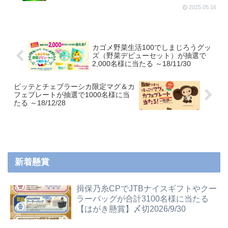
2025.05.16
カゴメ野菜生活100でしまじろうグッ
ズ（野菜デビューセット）が抽選で
2,000名様に当たる ～18/11/30
ビッテとチェブラーシカ限定マグ＆カ
フェプレートが抽選で1000名様に当
たる ～18/12/28
新着懸賞
揖保乃糸CPでJTBナイスギフトやクー
ラーバッグが合計3100名様に当たる
【はがき懸賞】〆切2026/9/30