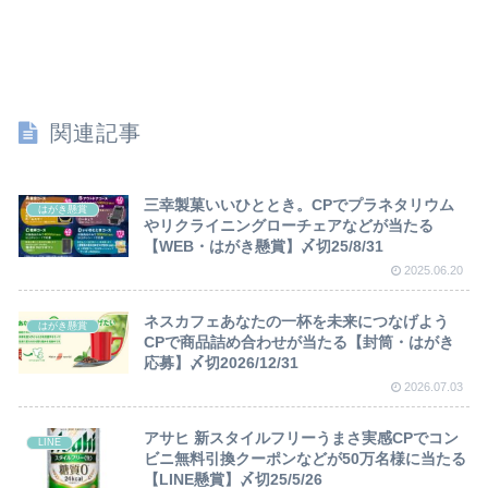
関連記事
三幸製菓いいひととき。CPでプラネタリウム
はがき懸賞
やリクライニングローチェアなどが当たる
【WEB・はがき懸賞】〆切25/8/31
2025.06.20
ネスカフェあなたの一杯を未来につなげよう
はがき懸賞
CPで商品詰め合わせが当たる【封筒・はがき
応募】〆切2026/12/31
2026.07.03
アサヒ 新スタイルフリーうまさ実感CPでコン
LINE
ビニ無料引換クーポンなどが50万名様に当たる
【LINE懸賞】〆切25/5/26