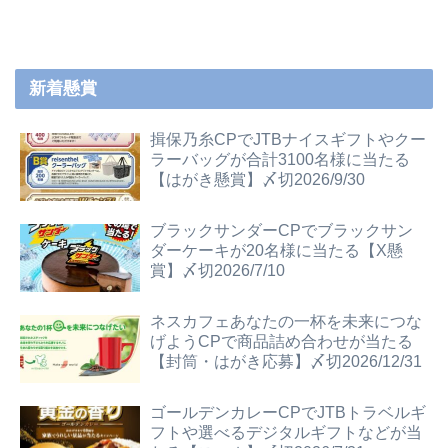
新着懸賞
揖保乃糸CPでJTBナイスギフトやクー
ラーバッグが合計3100名様に当たる
【はがき懸賞】〆切2026/9/30
ブラックサンダーCPでブラックサン
ダーケーキが20名様に当たる【X懸
賞】〆切2026/7/10
ネスカフェあなたの一杯を未来につな
げようCPで商品詰め合わせが当たる
【封筒・はがき応募】〆切2026/12/31
ゴールデンカレーCPでJTBトラベルギ
フトや選べるデジタルギフトなどが当