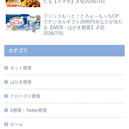
たる【スマホ】〆切2026/7/31
フジッコもっと！とろぉ～もっちCP
でデジタルギフト2000円分などが当た
る【WEB・はがき懸賞】〆切
2026/7/31
カテゴリ
ネット懸賞
はがき懸賞
クローズド懸賞
X懸賞・Twitter懸賞
セール