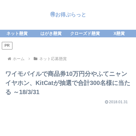
🉐お得ぷらっと
ネット懸賞
はがき懸賞
クローズド懸賞
X懸賞
PR
ホーム
ネット応募懸賞
ワイモバイルで商品券10万円分やふてニャン
イヤホン、KitCatが抽選で合計300名様に当た
る ～18/3/31
2018.01.31