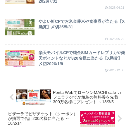
2026/7/31
2026.04.21
やよい軒CPでお米金芽米や食事券が当たる【X
X懸賞
懸賞】〆切25/5/31
2025.05.22
楽天モバイルCPで純金SIMカードレプリカや楽
X懸賞
天ポイントなどが320名様に当たる【X懸賞】
〆切2026/1/9
2025.12.30
Ponta WebでローソンMACHI cafe カ
フェラテorでか焼鳥の無料券を先着
300万名様にプレゼント ～18/3/5
ピザーラでピザチケット（クーポン）
が抽選で合計200名様に当たる ～
18/2/14