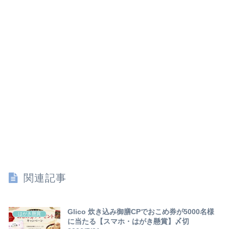
関連記事
Glico 炊き込み御膳CPでおこめ券が5000名様
はがき懸賞
に当たる【スマホ・はがき懸賞】〆切