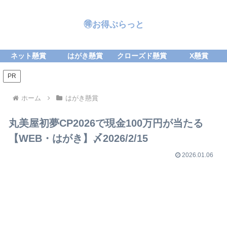
🉐お得ぷらっと
ネット懸賞
はがき懸賞
クローズド懸賞
X懸賞
PR
ホーム
はがき懸賞
丸美屋初夢CP2026で現金100万円が当たる
【WEB・はがき】〆2026/2/15
2026.01.06