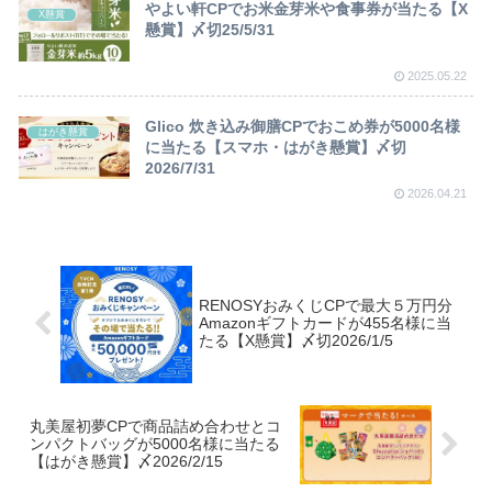
やよい軒CPでお米金芽米や食事券が当たる【X
X懸賞
懸賞】〆切25/5/31
2025.05.22
Glico 炊き込み御膳CPでおこめ券が5000名様
はがき懸賞
に当たる【スマホ・はがき懸賞】〆切
2026/7/31
2026.04.21
RENOSYおみくじCPで最大５万円分
Amazonギフトカードが455名様に当
たる【X懸賞】〆切2026/1/5
丸美屋初夢CPで商品詰め合わせとコ
ンパクトバッグが5000名様に当たる
【はがき懸賞】〆2026/2/15