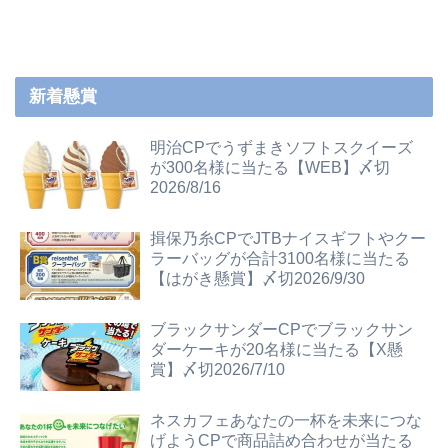
新着懸賞
明治CPでうずまきソフトスクイーズ
が300名様に当たる【WEB】〆切
2026/8/16
揖保乃糸CPでJTBナイスギフトやクー
ラーバッグが合計3100名様に当たる
【はがき懸賞】〆切2026/9/30
ブラックサンダーCPでブラックサン
ダーケーキが20名様に当たる【X懸
賞】〆切2026/7/10
ネスカフェあなたの一杯を未来につな
げようCPで商品詰め合わせが当たる