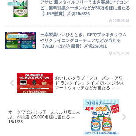
アサヒ 新スタイルフリーうまさ実感CPでコン
LINE
ビニ無料引換クーポンなどが50万名様に当たる
【LINE懸賞】〆切25/5/26
2025.05.16
三幸製菓いいひととき。CPでプラネタリウム
はがき懸賞
やリクライニングローチェアなどが当たる
【WEB・はがき懸賞】〆切25/8/31
2025.06.20
おいしいクラブ「フローズン・アワー
ド ランクイン」クイズでレンジやス
マートウォッチなどが当たる ～
18/2/28
オークワでふじっ子「ふりふり塩こん
ぶ」が抽選で5,000名様に当たる ～
18/1/28