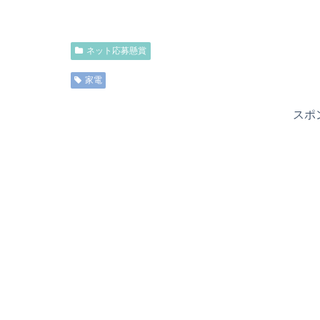
ネット応募懸賞
家電
スポ