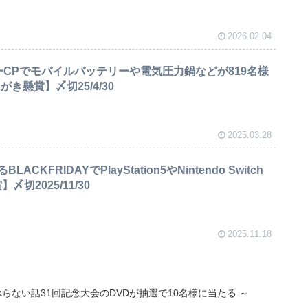
2026.02.04
ーCPでモバイルバッテリーや電気圧力鍋などが819名様
がき懸賞】〆切25/4/30
2025.03.28
CKFRIDAYでPlayStation5やNintendo Switch
〆切2025/11/30
2025.11.18
らない話31回記念大会のDVDが抽選で10名様に当たる ～