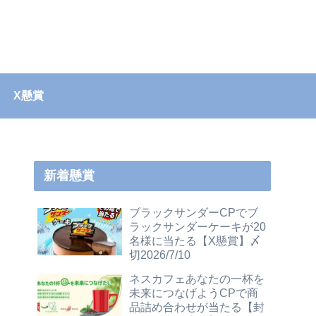
X懸賞
新着懸賞
ブラックサンダーCPでブ
ラックサンダーケーキが20
名様に当たる【X懸賞】〆
切2026/7/10
ネスカフェあなたの一杯を
未来につなげようCPで商
品詰め合わせが当たる【封