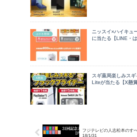
ニッスイ×ハイキュ
はがき懸賞
に当たる【LINE・は
スギ薬局楽しみスギるBLA
X懸賞
Liteが当たる【X懸賞】
フジテレビの人志松本のすべ
18/1/31