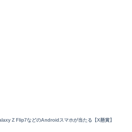
alaxy Z Flip7などのAndroidスマホが当たる【X懸賞】