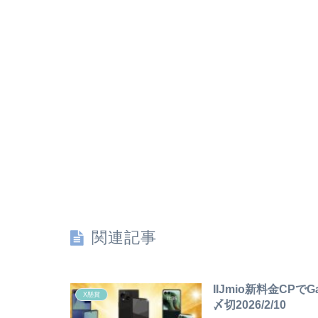
関連記事
IIJmio新料金CPでG
X懸賞
〆切2026/2/10