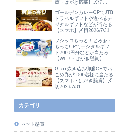
筒・はがき応募】〆切
2026/12/31
ゴールデンカレーCPでJTB
トラベルギフトや選べるデ
ジタルギフトなどが当たる
【スマホ】〆切2026/7/31
フジッコもっと！とろぉ～
もっちCPでデジタルギフ
ト2000円分などが当たる
【WEB・はがき懸賞】〆
切2026/7/31
Glico 炊き込み御膳CPでお
こめ券が5000名様に当たる
【スマホ・はがき懸賞】〆
切2026/7/31
カテゴリ
ネット懸賞