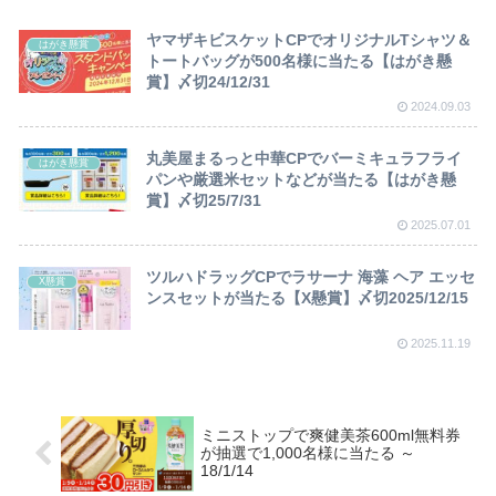
ヤマザキビスケットCPでオリジナルTシャツ＆
はがき懸賞
トートバッグが500名様に当たる【はがき懸
賞】〆切24/12/31
2024.09.03
丸美屋まるっと中華CPでバーミキュラフライ
はがき懸賞
パンや厳選米セットなどが当たる【はがき懸
賞】〆切25/7/31
2025.07.01
ツルハドラッグCPでラサーナ 海藻 ヘア エッセ
X懸賞
ンスセットが当たる【X懸賞】〆切2025/12/15
2025.11.19
ミニストップで爽健美茶600ml無料券
が抽選で1,000名様に当たる ～
18/1/14