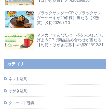
【はがき懸賞】〆切2026/9/30
ブラックサンダーCPでブラックサン
ダーケーキが20名様に当たる【X懸
賞】〆切2026/7/10
ネスカフェあなたの一杯を未来につな
げようCPで商品詰め合わせが当たる
【封筒・はがき応募】〆切2026/12/31
カテゴリ
ネット懸賞
はがき懸賞
クローズド懸賞