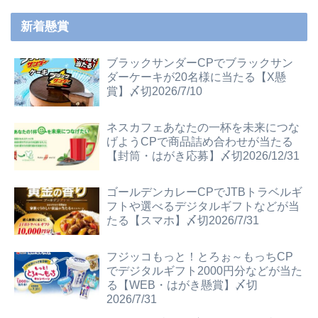
新着懸賞
ブラックサンダーCPでブラックサン
ダーケーキが20名様に当たる【X懸
賞】〆切2026/7/10
ネスカフェあなたの一杯を未来につな
げようCPで商品詰め合わせが当たる
【封筒・はがき応募】〆切2026/12/31
ゴールデンカレーCPでJTBトラベルギ
フトや選べるデジタルギフトなどが当
たる【スマホ】〆切2026/7/31
フジッコもっと！とろぉ～もっちCP
でデジタルギフト2000円分などが当た
る【WEB・はがき懸賞】〆切
2026/7/31