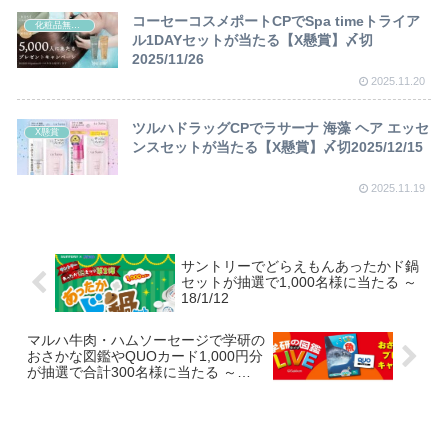
コーセーコスメポートCPでSpa timeトライア
化粧品無料サンプル
ル1DAYセットが当たる【X懸賞】〆切
2025/11/26
2025.11.20
ツルハドラッグCPでラサーナ 海藻 ヘア エッセ
X懸賞
ンスセットが当たる【X懸賞】〆切2025/12/15
2025.11.19
サントリーでどらえもんあったかド鍋
セットが抽選で1,000名様に当たる ～
18/1/12
マルハ牛肉・ハムソーセージで学研の
おさかな図鑑やQUOカード1,000円分
が抽選で合計300名様に当たる ～
18/3/31