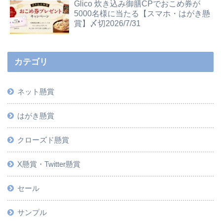
Glico 炊き込み御膳CPでおこめ券が
5000名様に当たる【スマホ・はがき懸
賞】〆切2026/7/31
カテゴリ
ネット懸賞
はがき懸賞
クローズド懸賞
X懸賞・Twitter懸賞
セール
サンプル