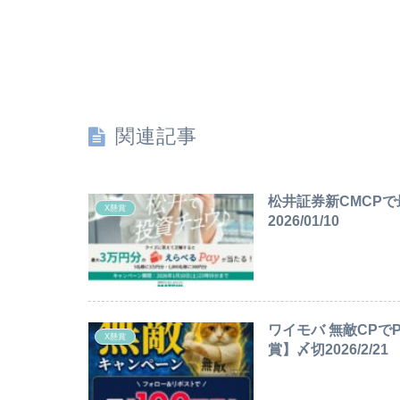
関連記事
松井証券新CMCP
X懸賞
2026/01/10
ワイモバ 無敵CPでP
X懸賞
賞】〆切2026/2/21