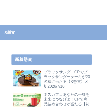
X懸賞
新着懸賞
ブラックサンダーCPでブ
ラックサンダーケーキが20
名様に当たる【X懸賞】〆
切2026/7/10
ネスカフェあなたの一杯を
未来につなげようCPで商
品詰め合わせが当たる【封