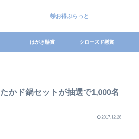
🉐お得ぷらっと
はがき懸賞
クローズド懸賞
かド鍋セットが抽選で1,000名
2017.12.28