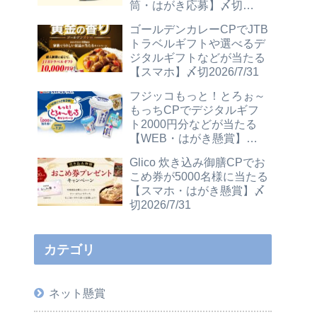
筒・はがき応募】〆切
2026/12/31
ゴールデンカレーCPでJTB
トラベルギフトや選べるデ
ジタルギフトなどが当たる
【スマホ】〆切2026/7/31
フジッコもっと！とろぉ～
もっちCPでデジタルギフ
ト2000円分などが当たる
【WEB・はがき懸賞】〆
切2026/7/31
Glico 炊き込み御膳CPでお
こめ券が5000名様に当たる
【スマホ・はがき懸賞】〆
切2026/7/31
カテゴリ
ネット懸賞