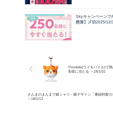
SkyキャンペーンでA
X懸賞
懸賞】〆切2025/12/
Y!mobile(ワイモバイル)
名様に当たる ～18/1/31
さんまのまんまで銀シャリ・鰻デザイン「番組特製カ
～18/1/12