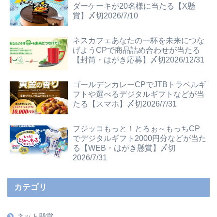
ダーケーキが20名様に当たる【X懸
賞】〆切2026/7/10
ネスカフェあなたの一杯を未来につな
げようCPで商品詰め合わせが当たる
【封筒・はがき応募】〆切2026/12/31
ゴールデンカレーCPでJTBトラベルギ
フトや選べるデジタルギフトなどが当
たる【スマホ】〆切2026/7/31
フジッコもっと！とろぉ～もっちCP
でデジタルギフト2000円分などが当た
る【WEB・はがき懸賞】〆切
2026/7/31
カテゴリ
ネット懸賞