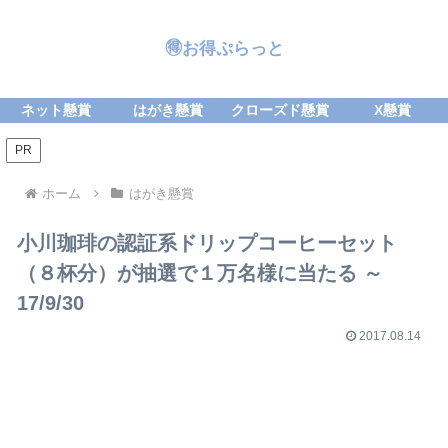
🉐お得ぷらっと
ネット懸賞
はがき懸賞
クローズド懸賞
X懸賞
PR
ホーム
はがき懸賞
小川珈琲の認証系ドリップコーヒーセット
（８杯分）が抽選で１万名様に当たる ～
17/9/30
2017.08.14