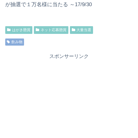
が抽選で１万名様に当たる ～17/9/30
はがき懸賞
ネット応募懸賞
大量当選
飲み物
スポンサーリンク