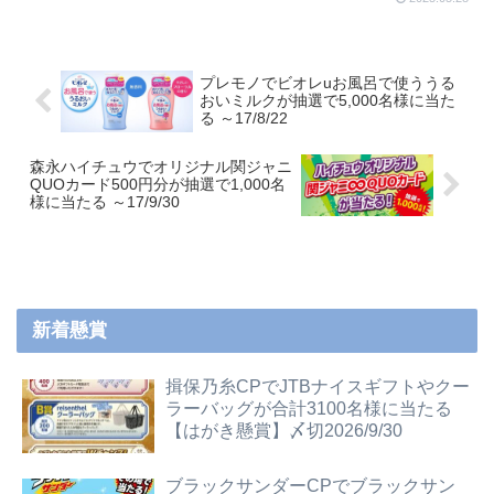
プレモノでビオレuお風呂で使ううる
おいミルクが抽選で5,000名様に当た
る ～17/8/22
森永ハイチュウでオリジナル関ジャニ
QUOカード500円分が抽選で1,000名
様に当たる ～17/9/30
新着懸賞
揖保乃糸CPでJTBナイスギフトやクー
ラーバッグが合計3100名様に当たる
【はがき懸賞】〆切2026/9/30
ブラックサンダーCPでブラックサン