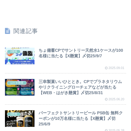
関連記事
ちょ備蓄CPでサントリー天然水1ケースが100
X懸賞
名様に当たる【X懸賞】〆切25/9/7
2025.09.01
三幸製菓いいひととき。CPでプラネタリウム
はがき懸賞
やリクライニングローチェアなどが当たる
【WEB・はがき懸賞】〆切25/8/31
2025.06.20
パーフェクトサントリービール PSB缶 無料ク
X懸賞
ーポンが10万名様に当たる【X懸賞】〆切
25/6/9
2025.05.28