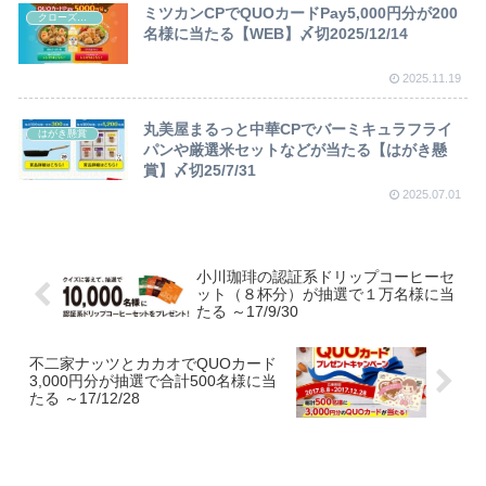
ミツカンCPでQUOカードPay5,000円分が200
クローズド懸賞
名様に当たる【WEB】〆切2025/12/14
2025.11.19
丸美屋まるっと中華CPでバーミキュラフライ
はがき懸賞
パンや厳選米セットなどが当たる【はがき懸
賞】〆切25/7/31
2025.07.01
小川珈琲の認証系ドリップコーヒーセ
ット（８杯分）が抽選で１万名様に当
たる ～17/9/30
不二家ナッツとカカオでQUOカード
3,000円分が抽選で合計500名様に当
たる ～17/12/28