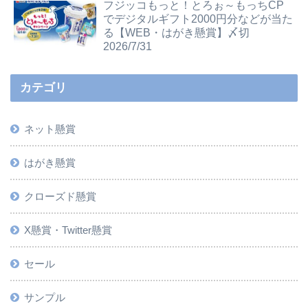
フジッコもっと！とろぉ～もっちCP
でデジタルギフト2000円分などが当た
る【WEB・はがき懸賞】〆切
2026/7/31
カテゴリ
ネット懸賞
はがき懸賞
クローズド懸賞
X懸賞・Twitter懸賞
セール
サンプル