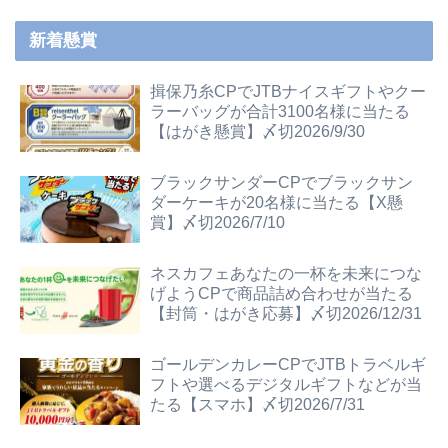
新着懸賞
揖保乃糸CPでJTBナイスギフトやクー
ラーバッグが合計3100名様に当たる
【はがき懸賞】〆切2026/9/30
ブラックサンダーCPでブラックサン
ダーケーキが20名様に当たる【X懸
賞】〆切2026/7/10
ネスカフェあなたの一杯を未来につな
げようCPで商品詰め合わせが当たる
【封筒・はがき応募】〆切2026/12/31
ゴールデンカレーCPでJTBトラベルギ
フトや選べるデジタルギフトなどが当
たる【スマホ】〆切2026/7/31