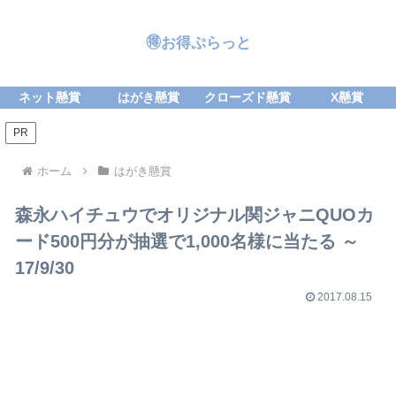
🉐お得ぷらっと
ネット懸賞
はがき懸賞
クローズド懸賞
X懸賞
PR
ホーム
はがき懸賞
森永ハイチュウでオリジナル関ジャニQUOカ
ード500円分が抽選で1,000名様に当たる ～
17/9/30
2017.08.15