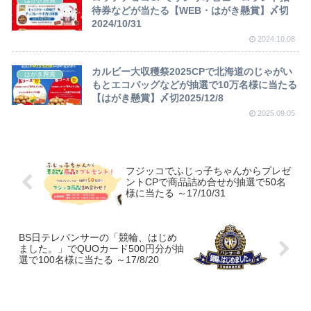
はがき懸賞
待券などが当たる【WEB・はがき懸賞】〆切
2024/10/31
2024.10.08
カルビー大収穫祭2025CPで北海道のじゃがい
はがき懸賞
もとエコバッグなどが抽選で10万名様に当たる
【はがき懸賞】〆切2025/12/8
2025.09.05
フジッコでふじっ子ちゃんからプレゼ
ントCPで商品詰め合せが抽選で50名
様に当たる ～17/10/31
BS日テレパンサーの「競輪、はじめ
ました。」でQUOカード500円分が抽
選で100名様に当たる ～17/8/20