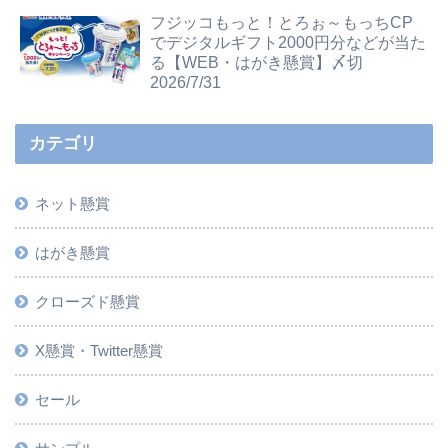
フジッコもっと！とろぉ～もっちCP
でデジタルギフト2000円分などが当た
る【WEB・はがき懸賞】〆切
2026/7/31
カテゴリ
ネット懸賞
はがき懸賞
クローズド懸賞
X懸賞・Twitter懸賞
セール