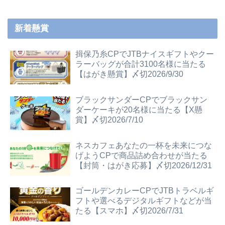
新着懸賞
揖保乃糸CPでJTBナイスギフトやクー
ラーバッグが合計3100名様に当たる
【はがき懸賞】〆切2026/9/30
ブラックサンダーCPでブラックサン
ダーケーキが20名様に当たる【X懸
賞】〆切2026/7/10
ネスカフェあなたの一杯を未来につな
げようCPで商品詰め合わせが当たる
【封筒・はがき応募】〆切2026/12/31
ゴールデンカレーCPでJTBトラベルギ
フトや選べるデジタルギフトなどが当
たる【スマホ】〆切2026/7/31