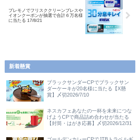
プレモノでフリスククリーンブレスや
イオンクーポンが抽選で合計６万名様
に当たる 17/8/21
新着懸賞
ブラックサンダーCPでブラックサン
ダーケーキが20名様に当たる【X懸
賞】〆切2026/7/10
ネスカフェあなたの一杯を未来につな
げようCPで商品詰め合わせが当たる
【封筒・はがき応募】〆切2026/12/31
ゴールデンカレーCPでJTBトラベルギ