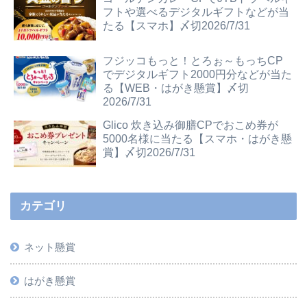
フトや選べるデジタルギフトなどが当
たる【スマホ】〆切2026/7/31
フジッコもっと！とろぉ～もっちCP
でデジタルギフト2000円分などが当た
る【WEB・はがき懸賞】〆切
2026/7/31
Glico 炊き込み御膳CPでおこめ券が
5000名様に当たる【スマホ・はがき懸
賞】〆切2026/7/31
カテゴリ
ネット懸賞
はがき懸賞