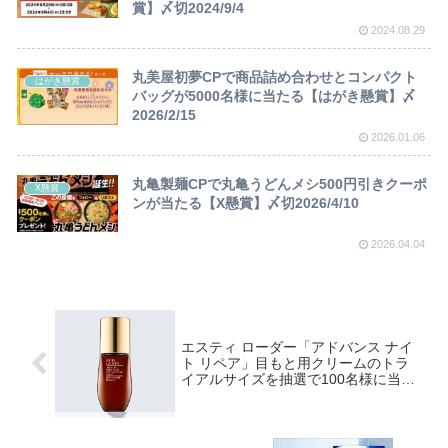
賞】〆切2024/9/4
2024.08.29
丸美屋初夢CPで商品詰め合わせとコンパクト
はがき懸賞
バッグが5000名様に当たる【はがき懸賞】〆
2026/2/15
2026.01.06
丸亀製麺CPで丸亀うどんメシ500円引きクーポ
X懸賞
ンが当たる【X懸賞】〆切2026/4/10
2026.04.04
エスティ ローダー「アドバンス ナイ
ト リペア」目もと用クリームのトラ
イアルサイズを抽選で100名様に当た
る ～17/8/29