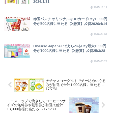
2026/1/31
2025.11.12
赤玉パンチ オリジナルQUOカードPay1,000円
X懸賞
分が500名様に当たる【X懸賞】〆切2026/4/14
2026.04.09
Hisense JapanCPでえらべるPay最大1000円
X懸賞
分が1000名様に当たる【X懸賞】〆切25/3/28
2025.03.24
チチヤスヨーグルトでチー坊ぬいぐる
みが抽選で合計1,000名様に当たる ～
17/7/31
ミニストップで挽きたてコーヒーSサ
イズの無料券や割引券が抽選で総計
13,000名様に当たる ～17/6/30