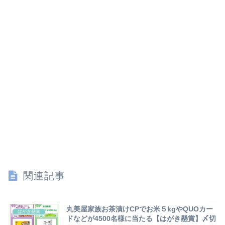
関連記事
丸美屋家族お茶漬けCPでお米５kgやQUOカー
はがき懸賞
ドなどが4500名様に当たる【はがき懸賞】〆切