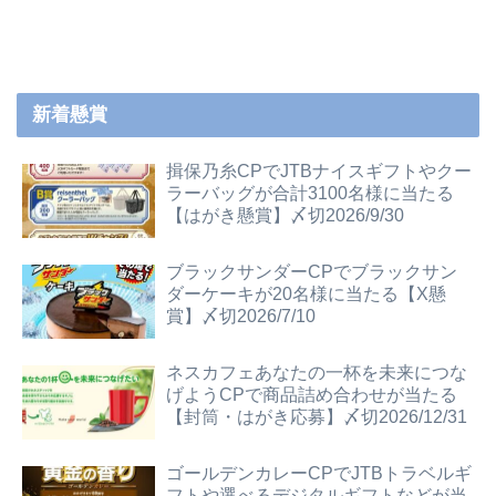
新着懸賞
揖保乃糸CPでJTBナイスギフトやクー
ラーバッグが合計3100名様に当たる
【はがき懸賞】〆切2026/9/30
ブラックサンダーCPでブラックサン
ダーケーキが20名様に当たる【X懸
賞】〆切2026/7/10
ネスカフェあなたの一杯を未来につな
げようCPで商品詰め合わせが当たる
【封筒・はがき応募】〆切2026/12/31
ゴールデンカレーCPでJTBトラベルギ
フトや選べるデジタルギフトなどが当