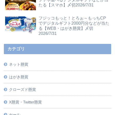
たる【スマホ】〆切2026/7/31
フジッコもっと！とろぉ～もっちCP
でデジタルギフト2000円分などが当た
る【WEB・はがき懸賞】〆切
2026/7/31
カテゴリ
ネット懸賞
はがき懸賞
クローズド懸賞
X懸賞・Twitter懸賞
セール