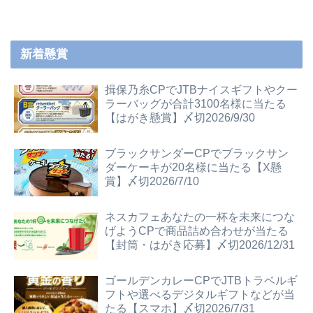
新着懸賞
揖保乃糸CPでJTBナイスギフトやクー
ラーバッグが合計3100名様に当たる
【はがき懸賞】〆切2026/9/30
ブラックサンダーCPでブラックサン
ダーケーキが20名様に当たる【X懸
賞】〆切2026/7/10
ネスカフェあなたの一杯を未来につな
げようCPで商品詰め合わせが当たる
【封筒・はがき応募】〆切2026/12/31
ゴールデンカレーCPでJTBトラベルギ
フトや選べるデジタルギフトなどが当
たる【スマホ】〆切2026/7/31