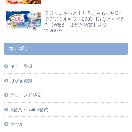
フジッコもっと！とろぉ～もっちCP
でデジタルギフト2000円分などが当た
る【WEB・はがき懸賞】〆切
2026/7/31
カテゴリ
ネット懸賞
はがき懸賞
クローズド懸賞
X懸賞・Twitter懸賞
セール