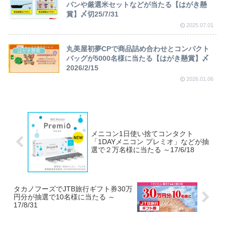
パンや厳選米セットなどが当たる【はがき懸
賞】〆切25/7/31
2025.07.01
丸美屋初夢CPで商品詰め合わせとコンパクト
はがき懸賞
バッグが5000名様に当たる【はがき懸賞】〆
2026/2/15
2026.01.06
メニコン1日使い捨てコンタクト
「1DAYメニコン プレミオ」などが抽
選で２万名様に当たる ～17/6/18
タカノフーズでJTB旅行ギフト券30万
円分が抽選で10名様に当たる ～
17/8/31