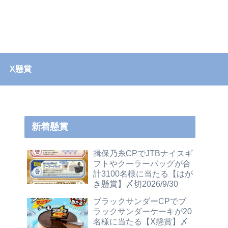
X懸賞
新着懸賞
揖保乃糸CPでJTBナイスギ
フトやクーラーバッグが合
計3100名様に当たる【はが
き懸賞】〆切2026/9/30
ブラックサンダーCPでブ
ラックサンダーケーキが20
名様に当たる【X懸賞】〆