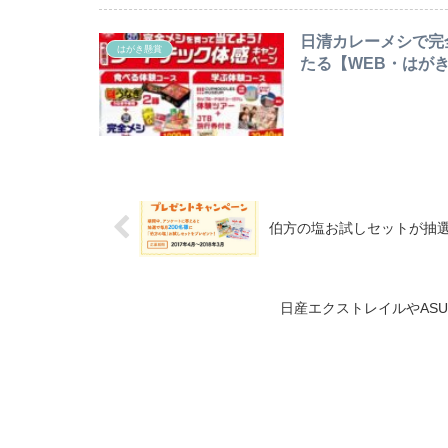
日清カレーメシで完
はがき懸賞
たる【WEB・はがき懸
伯方の塩お試しセットが抽選で毎
日産エクストレイルやASUS Z