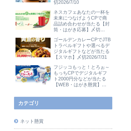
切2026/7/10
ネスカフェあなたの一杯を
未来につなげようCPで商
品詰め合わせが当たる【封
筒・はがき応募】〆切
2026/12/31
ゴールデンカレーCPでJTB
トラベルギフトや選べるデ
ジタルギフトなどが当たる
【スマホ】〆切2026/7/31
フジッコもっと！とろぉ～
もっちCPでデジタルギフ
ト2000円分などが当たる
【WEB・はがき懸賞】〆
切2026/7/31
カテゴリ
ネット懸賞