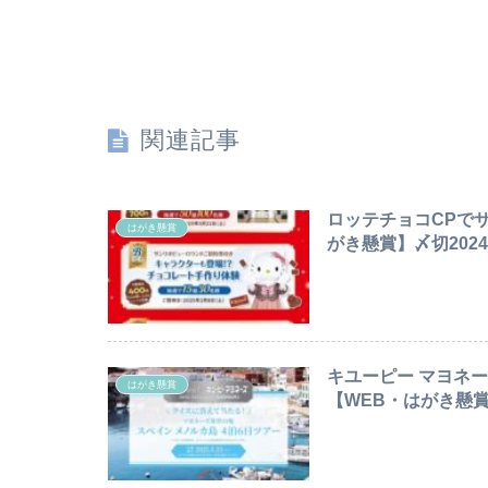
関連記事
ロッテチョコCPで
はがき懸賞
がき懸賞】〆切2024/1
キユーピー マヨネー
はがき懸賞
【WEB・はがき懸賞】