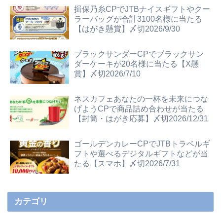
揖保乃糸CPでJTBナイスギフトやクー
ラーバッグが合計3100名様に当たる
【はがき懸賞】〆切2026/9/30
ブラックサンダーCPでブラックサン
ダーケーキが20名様に当たる【X懸
賞】〆切2026/7/10
ネスカフェあなたの一杯を未来につな
げようCPで商品詰め合わせが当たる
【封筒・はがき応募】〆切2026/12/31
ゴールデンカレーCPでJTBトラベルギ
フトや選べるデジタルギフトなどが当
たる【スマホ】〆切2026/7/31
カテゴリ