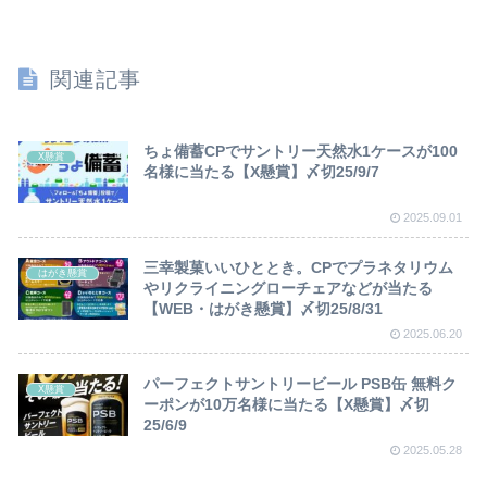
関連記事
ちょ備蓄CPでサントリー天然水1ケースが100
X懸賞
名様に当たる【X懸賞】〆切25/9/7
2025.09.01
三幸製菓いいひととき。CPでプラネタリウム
はがき懸賞
やリクライニングローチェアなどが当たる
【WEB・はがき懸賞】〆切25/8/31
2025.06.20
パーフェクトサントリービール PSB缶 無料ク
X懸賞
ーポンが10万名様に当たる【X懸賞】〆切
25/6/9
2025.05.28