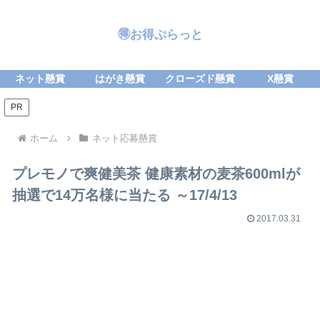
🉐お得ぷらっと
ネット懸賞
はがき懸賞
クローズド懸賞
X懸賞
PR
ホーム
ネット応募懸賞
プレモノで爽健美茶 健康素材の麦茶600mlが
抽選で14万名様に当たる ～17/4/13
2017.03.31