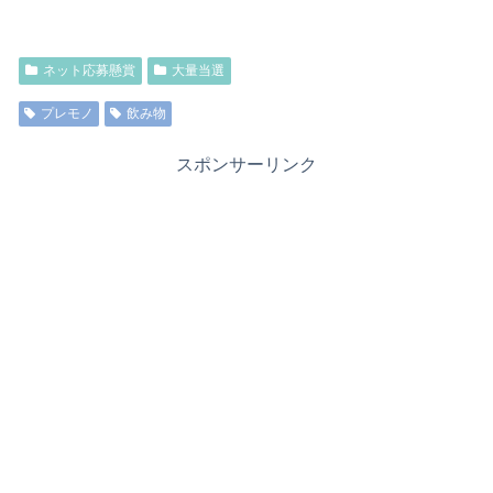
ネット応募懸賞
大量当選
プレモノ
飲み物
スポンサーリンク