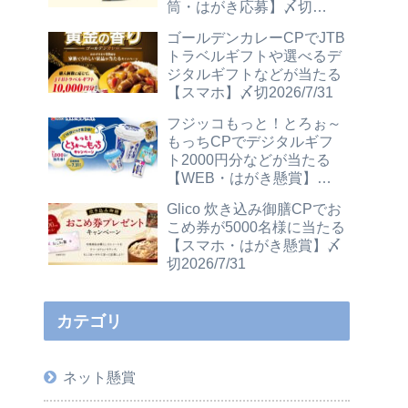
筒・はがき応募】〆切
2026/12/31
ゴールデンカレーCPでJTB
トラベルギフトや選べるデ
ジタルギフトなどが当たる
【スマホ】〆切2026/7/31
フジッコもっと！とろぉ～
もっちCPでデジタルギフ
ト2000円分などが当たる
【WEB・はがき懸賞】〆
切2026/7/31
Glico 炊き込み御膳CPでお
こめ券が5000名様に当たる
【スマホ・はがき懸賞】〆
切2026/7/31
カテゴリ
ネット懸賞