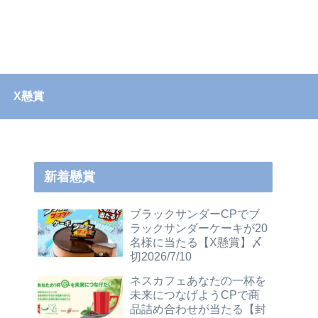
X懸賞
新着懸賞
ブラックサンダーCPでブ
ラックサンダーケーキが20
名様に当たる【X懸賞】〆
切2026/7/10
ネスカフェあなたの一杯を
未来につなげようCPで商
品詰め合わせが当たる【封