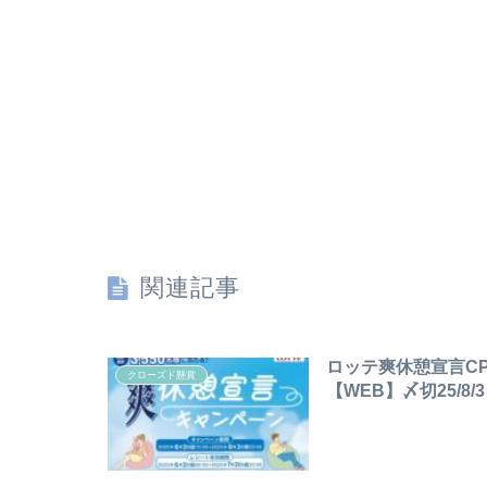
関連記事
ロッテ爽休憩宣言C
クローズド懸賞
【WEB】〆切25/8/3