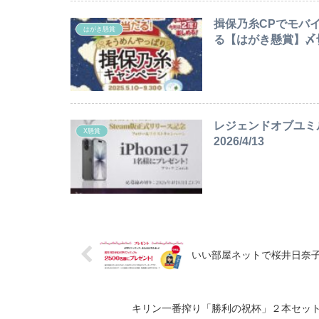
揖保乃糸CPでモバイ
はがき懸賞
る【はがき懸賞】〆切20
レジェンドオブユミルC
X懸賞
2026/4/13
いい部屋ネットで桜井日奈子の
キリン一番搾り「勝利の祝杯」２本セットが抽