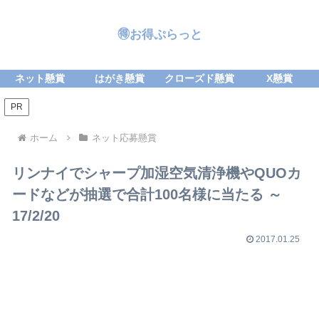
🉐お得ぷらっと
ネット懸賞
はがき懸賞
クローズド懸賞
X懸賞
PR
ホーム
ネット応募懸賞
リンナイでシャープ加湿空気清浄機やQUOカ
ードなどが抽選で合計100名様に当たる ～
17/2/20
2017.01.25