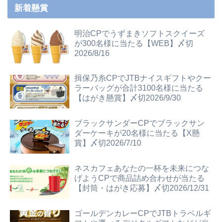
新着懸賞
明治CPでうずまきソフトスクイーズ
が300名様に当たる【WEB】〆切
2026/8/16
揖保乃糸CPでJTBナイスギフトやクー
ラーバッグが合計3100名様に当たる
【はがき懸賞】〆切2026/9/30
ブラックサンダーCPでブラックサン
ダーケーキが20名様に当たる【X懸
賞】〆切2026/7/10
ネスカフェあなたの一杯を未来につな
げようCPで商品詰め合わせが当たる
【封筒・はがき応募】〆切2026/12/31
ゴールデンカレーCPでJTBトラベルギ