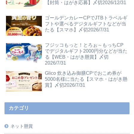
【封筒・はがき応募】〆切2026/12/31
ゴールデンカレーCPでJTBトラベルギ
フトや選べるデジタルギフトなどが当
たる【スマホ】〆切2026/7/31
フジッコもっと！とろぉ～もっちCP
でデジタルギフト2000円分などが当た
る【WEB・はがき懸賞】〆切
2026/7/31
Glico 炊き込み御膳CPでおこめ券が
5000名様に当たる【スマホ・はがき懸
賞】〆切2026/7/31
カテゴリ
ネット懸賞