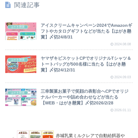
関連記事
アイスクリームキャンペーン2024でAmazonギ
はがき懸賞
フトやカタログギフトなどが当たる【はがき懸
賞】〆切24/8/31
2024.08.08
ヤマザキビスケットCPでオリジナルTシャツ＆
はがき懸賞
トートバッグが500名様に当たる【はがき懸
賞】〆切24/12/31
2024.09.03
三幸製菓お菓子で笑顔の表彰台へCPでオリジ
はがき懸賞
ナルパーカーや詰め合わせなどが当たる
【WEB・はがき懸賞】〆切2026/2/28
2026.01.11
赤城乳業ミルクレアで自動給餌器や