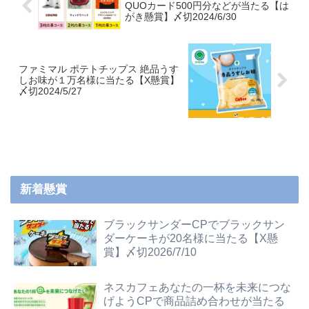
QUOカード500円分などが当たる【は
がき懸賞】〆切2024/6/30
ファミマル ポテトチップス 絶品うす
しお味が１万名様に当たる【X懸賞】
〆切2024/5/27
新着懸賞
ブラックサンダーCPでブラックサン
ダーケーキが20名様に当たる【X懸
賞】〆切2026/7/10
ネスカフェあなたの一杯を未来につな
げようCPで商品詰め合わせが当たる