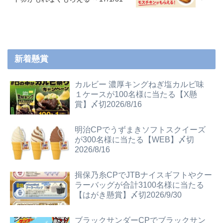
新着懸賞
カルビー 濃厚キングねぎ塩カルビ味
１ケースが100名様に当たる【X懸
賞】〆切2026/8/16
明治CPでうずまきソフトスクイーズ
が300名様に当たる【WEB】〆切
2026/8/16
揖保乃糸CPでJTBナイスギフトやクー
ラーバッグが合計3100名様に当たる
【はがき懸賞】〆切2026/9/30
ブラックサンダーCPでブラックサン