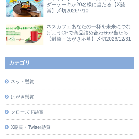
ダーケーキが20名様に当たる【X懸
賞】〆切2026/7/10
ネスカフェあなたの一杯を未来につな
げようCPで商品詰め合わせが当たる
【封筒・はがき応募】〆切2026/12/31
カテゴリ
ネット懸賞
はがき懸賞
クローズド懸賞
X懸賞・Twitter懸賞