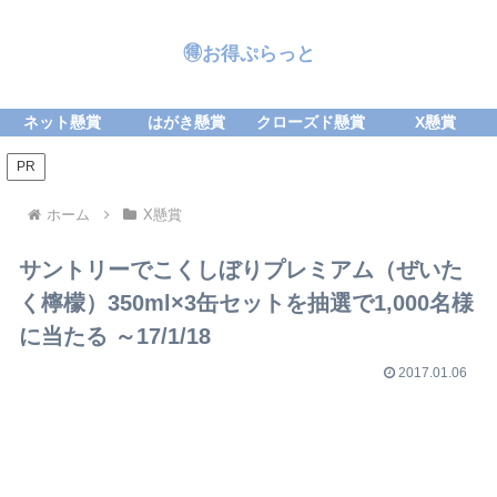
🉐お得ぷらっと
ネット懸賞
はがき懸賞
クローズド懸賞
X懸賞
PR
ホーム
X懸賞
サントリーでこくしぼりプレミアム（ぜいた
く檸檬）350ml×3缶セットを抽選で1,000名様
に当たる ～17/1/18
2017.01.06