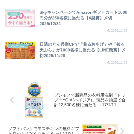
SkyキャンペーンでAmazonギフトカード1000
X懸賞
円分が250名様に当たる【X懸賞】〆切
2025/12/31
2025.12.05
日清のどん兵衛CPで「着るおあげ」や「被る
クローズド懸賞
天ぷら」が1000名様に当たる【LINE懸賞】〆
切2025/11/28
2025.11.03
プレモノで新商品の衣料用洗剤「トッ
プ HYGIA(ハイジア)」現品を抽選で合
計22,500名様に当たる ～17/1/11
ソフトバンクでモスチキンの無料ギフ
ト券がもれなくもらえる ～17/1/31