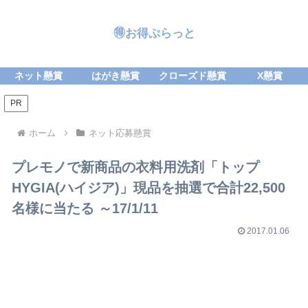
🉐お得ぷらっと
ネット懸賞
はがき懸賞
クローズド懸賞
X懸賞
PR
ホーム
ネット応募懸賞
プレモノで新商品の衣料用洗剤「トップ
HYGIA(ハイジア)」現品を抽選で合計22,500
名様に当たる ～17/1/11
2017.01.06