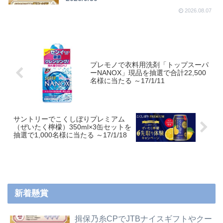
2026.08.07
プレモノで衣料用洗剤「トップスーパ
ーNANOX」現品を抽選で合計22,500
名様に当たる ～17/1/11
サントリーでこくしぼりプレミアム
（ぜいたく檸檬）350ml×3缶セットを
抽選で1,000名様に当たる ～17/1/18
新着懸賞
揖保乃糸CPでJTBナイスギフトやクー