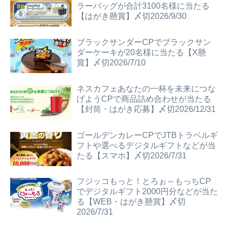
ラーバッグが合計3100名様に当たる
【はがき懸賞】〆切2026/9/30
ブラックサンダーCPでブラックサン
ダーケーキが20名様に当たる【X懸
賞】〆切2026/7/10
ネスカフェあなたの一杯を未来につな
げようCPで商品詰め合わせが当たる
【封筒・はがき応募】〆切2026/12/31
ゴールデンカレーCPでJTBトラベルギ
フトや選べるデジタルギフトなどが当
たる【スマホ】〆切2026/7/31
フジッコもっと！とろぉ～もっちCP
でデジタルギフト2000円分などが当た
る【WEB・はがき懸賞】〆切
2026/7/31