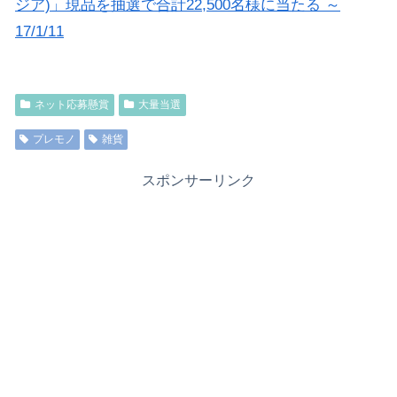
ジア)」現品を抽選で合計22,500名様に当たる ～
17/1/11
ネット応募懸賞
大量当選
プレモノ
雑貨
スポンサーリンク