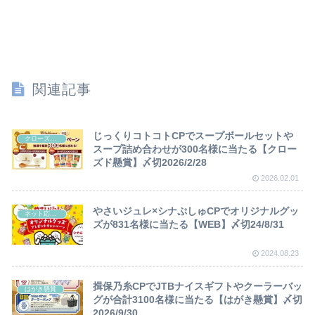
関連記事
じっくりコトコトCPでスープボールセットや
クローズド懸賞
スープ詰め合わせが300名様に当たる【クロー
ズド懸賞】〆切2026/2/28
2026.02.01
やさいジュレ×シナぷしゅCPでオリジナルグッ
ネット応募懸賞
ズが831名様に当たる【WEB】〆切24/8/31
2024.08.23
揖保乃糸CPでJTBナイスギフトやクーラーバッ
はがき懸賞
グが合計3100名様に当たる【はがき懸賞】〆切
2026/9/30